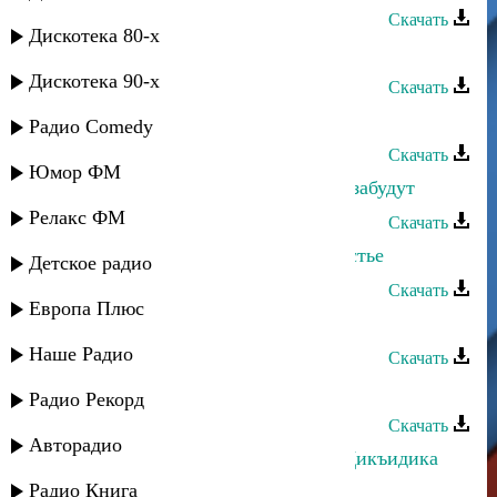
Скачать
Дискотека 80-х
Динара Джамалудинова - Хасрат
Дискотека 90-х
Скачать
Динара Джамалудинова - Знаешь
Радио Comedy
Скачать
Юмор ФМ
Динара Джамалудинова - Горы не забудут
Релакс ФМ
Скачать
Динара Джамалудинова - Мое счастье
Детское радио
Скачать
Европа Плюс
Динара Джамалудинова - Салам
Наше Радио
Скачать
Динара Гасанова - Бахтлу йигь
Радио Рекорд
Скачать
Авторадио
Динара Гасанова и Г. Наврузов - Дикъидика
тай
Радио Книга