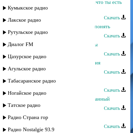
Динара Джамалудинова - Спасибо,что ты есть
Кумыкское радио
(Гидатлинский каш)
Скачать
Лакское радио
Динара Джамалудинова - Не могу понять
Рутульское радио
Скачать
Диалог FM
Динара Джамалудинова - Только ты
Скачать
Цахурское радио
Динара Джамалудинова - Пожелания
Агульское радио
Скачать
Табасаранское радио
Динара Джамалудинова - Красота
Скачать
Ногайское радио
Динара Джамалудинова - Мой желанный
Татское радио
Скачать
Динара Джамалудинова - Сапар
Радио Страна гор
Скачать
Радио Nostalgie 93.9