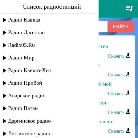
Список радиостанций
динара джамалудинова - мои
чувства
Радио Кавказ
Радио Дагестан
Radio05.Ru
Динара Джамалудинова - Мои чувства
Скачать
Радио Мир
Динара Джамалудинова - Аварская
Радио Кавказ-Хит
Скачать
Радио Прибой
Динара Джамалудинова - Любимый мой
Скачать
Аварское радио
Динара Джамалудинова - Сладкий сон
Радио Ватан
Скачать
Даргинское радио
Динара Джамалудинова - Раненый олень
Скачать
Лезгинское радио