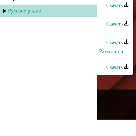
Скачать
Русское радио
Ханипа Магомедов - Динара
Скачать
Асадула Бахтанов - Динара
Скачать
Динара Гасанова и Магомед-Закир Рамазанов
- Бахтлу апин
Скачать
---
Русское радио