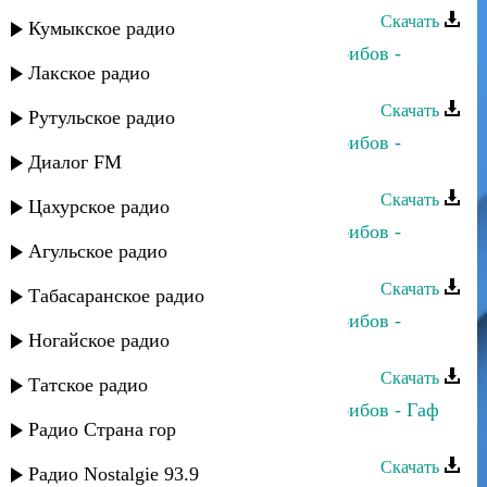
Скачать
Кумыкское радио
Динара Гасанова и Джамбулат Хабибов -
Лакское радио
Шуточная
Скачать
Рутульское радио
Динара Гасанова и Джамбулат Хабибов -
Диалог FM
Къисмат дар
Скачать
Цахурское радио
Динара Гасанова и Джамбулат Хабибов -
Агульское радио
Курхьа мяъли
Скачать
Табасаранское радио
Динара Гасанова и Джамбулат Хабибов -
Ногайское радио
Гьаму суал учвуз вуйиз
Скачать
Татское радио
Динара Гасанова и Джамбулат Хабибов - Гаф
Радио Страна гор
тувундарза
Скачать
Радио Nostalgie 93.9