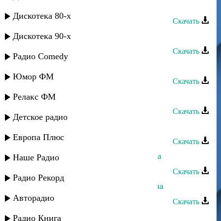
тай
Дискотека 80-х
Скачать
Динара Гасанова - Гъач
Дискотека 90-х
Скачать
Радио Comedy
Динара Гасанова - Гьаму суал
Юмор ФМ
Скачать
Динара Гасанова - Кьисмат дар
Релакс ФМ
Скачать
Детское радио
Ханипа Магомедов - Динара
Европа Плюс
Скачать
Магомед-Закир Рамазанов - Динара
Наше Радио
Скачать
Радио Рекорд
Зарифа Гасанова - Уву ахуз дуфнача
Авторадио
Скачать
Зарифа Гасанова - Кучал мапан
Радио Книга