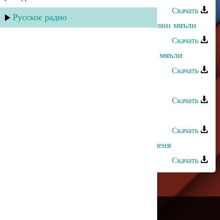
Скачать
Русское радио
Зарифа Гасанова - Бюльбюль жаквлин мяъли
Скачать
Зарифа Гасанова - Бицудариз вуйи мяъли
Скачать
Асадула Бахтанов - Динара
Скачать
Патимат Гасанова - Пламя души
Скачать
Динара Залумханова - Не бросай меня
Скачать
---