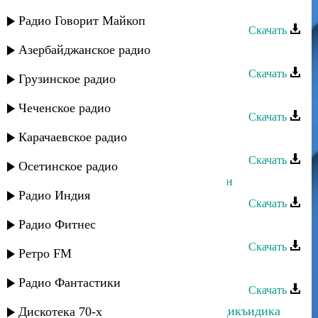
Динара Гасанова - Яр яр
Радио Говорит Майкоп
Скачать
Азербайджанское радио
Динара Гасанова - Ккуникиан
Скачать
Грузинское радио
Динара Гасанова - Дада
Чеченское радио
Скачать
Карачаевское радио
Динара Гасанова - Гиран мапан
Скачать
Осетинское радио
Динара Гасанова - Ватан Табасаран
Радио Индия
Скачать
Радио Фитнес
Динара Гасанова - Бахш апинай
Скачать
Ретро FM
Динара Гасанова - Бахтлу йигь
Радио Фантастики
Скачать
Динара Гасанова и Г. Наврузов - Дикъидика
Дискотека 70-х