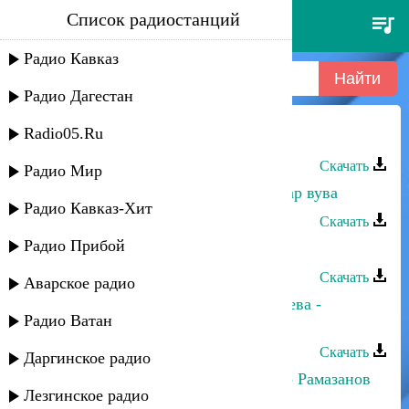
Список радиостанций
динара гасанова - сельминаз
Радио Кавказ
Радио Дагестан
Radio05.Ru
Динара Гасанова - Сельминаз
Скачать
Радио Мир
Динара Гасанова - Кюкдириз ухшар вува
Радио Кавказ-Хит
Скачать
Радио Прибой
Динара Гасанова - Гьаз ву
Скачать
Аварское радио
Динара Гасанова и Шамсият Прачева -
Радио Ватан
Цийи_йис
Скачать
Даргинское радио
Динара Гасанова и Магомед-Закир Рамазанов
Лезгинское радио
- Бахтлу апин