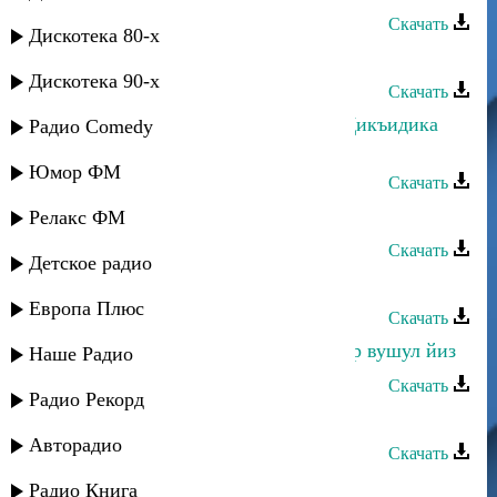
Скачать
Дискотека 80-х
Динара Гасанова - Бахтлу йигь
Дискотека 90-х
Скачать
Динара Гасанова и Г. Наврузов - Дикъидика
Радио Comedy
тай
Юмор ФМ
Скачать
Динара Гасанова - Гьаму суал
Релакс ФМ
Скачать
Детское радио
Динара Гасанова - Кьисмат дар
Европа Плюс
Скачать
Бесханум Гюльмагомедова - Тахсир вушул йиз
Наше Радио
Скачать
Радио Рекорд
Багавудин Ибрагимов - Динара
Авторадио
Скачать
Талисман - Бес вучиз
Радио Книга