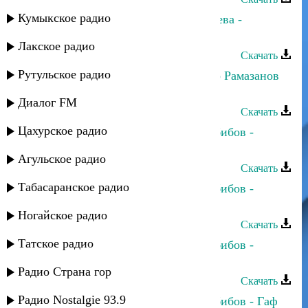
Кумыкское радио
Динара Гасанова и Шамсият Прачева -
Цийи_йис
Лакское радио
Скачать
Рутульское радио
Динара Гасанова и Магомед-Закир Рамазанов
- Бахтлу апин
Диалог FM
Скачать
Цахурское радио
Динара Гасанова и Джамбулат Хабибов -
Шуточная
Агульское радио
Скачать
Табасаранское радио
Динара Гасанова и Джамбулат Хабибов -
Къисмат дар
Ногайское радио
Скачать
Татское радио
Динара Гасанова и Джамбулат Хабибов -
Курхьа мяъли
Радио Страна гор
Скачать
Радио Nostalgie 93.9
Динара Гасанова и Джамбулат Хабибов - Гаф