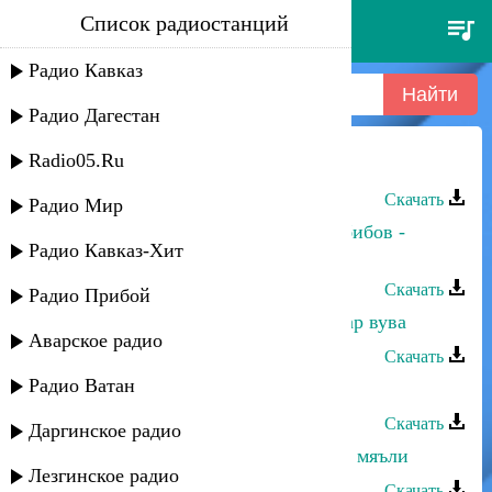
Список радиостанций
динара гасанова - гьаз ву
Радио Кавказ
Радио Дагестан
Radio05.Ru
Динара Гасанова - Гьаз ву
Скачать
Радио Мир
Динара Гасанова и Джамбулат Хабибов -
Радио Кавказ-Хит
Гьаму суал учвуз вуйиз
Скачать
Радио Прибой
Динара Гасанова - Кюкдириз ухшар вува
Аварское радио
Скачать
Радио Ватан
Динара Гасанова - Гиран мапан
Скачать
Даргинское радио
Зарифа Гасанова - Бицудариз вуйи мяъли
Лезгинское радио
Скачать