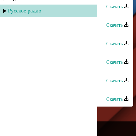
Скачать
Русское радио
Къайи Булах - Бес вучиз
Скачать
Патимат Гасанова - Пламя души
Скачать
Марьям Казиева - Кьан вуйкана
Скачать
Асадула Бахтанов - Динара
Скачать
Заур Асевов - Динара (ремикс)
Скачать
---