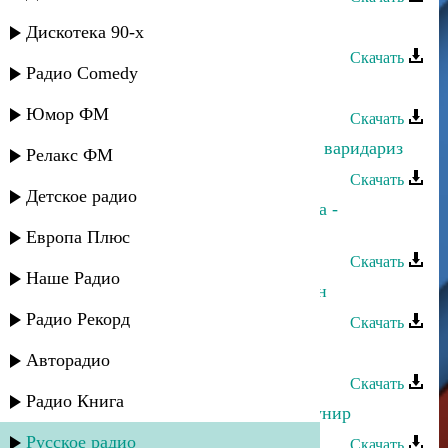
Джамиля Омарова - Где ты
Дискотека 90-х
Скачать
Радио Comedy
Джамиля Омарова - Илала балга
Юмор ФМ
Скачать
Джамиля Кафланова - Баракаллагь варидариз
Релакс ФМ
Скачать
Детское радио
Хаир Шахов и Джамиля Кафланова -
Ашкънан тахсир
Европа Плюс
Скачать
Наше Радио
Джамиля Кафланова - Ккуни инсан
Радио Рекорд
Скачать
Джамиля Кафланова - Иш куйва
Авторадио
Скачать
Радио Книга
Джамиля Кафланова - Гьаз йиз ккунир
Русское радио
Скачать