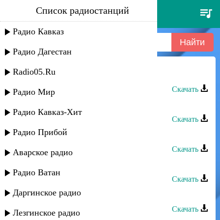
Список радиостанций
джамиля омарова - айламдо
Радио Кавказ
Радио Дагестан
Radio05.Ru
Джамиля Омарова - Айламдо
Скачать
Радио Мир
Джамиля Омарова - Айламдо
Радио Кавказ-Хит
Скачать
Радио Прибой
Джамиля Омарова - Айламдо
Скачать
Аварское радио
Джамиля Омарова - Мой даргинец
Радио Ватан
Скачать
Даргинское радио
Джамиля Омарова - Илала балга
Скачать
Лезгинское радио