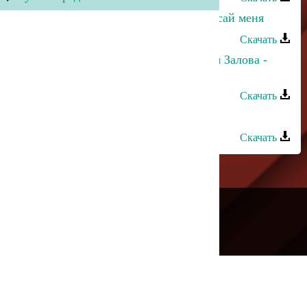
Джамиля Джамалодинова - Не бросай меня
Скачать
Рейсан Магомедкеримов, Джамиля Залова -
Ramazan
Скачать
Ренат Джамилов - Джамиля
Скачать
---
Русское радио