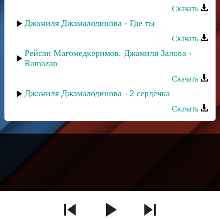
Скачать
Джамиля Джамалодинова - Где ты
Скачать
Рейсан Магомедкеримов, Джамиля Залова -
Ramazan
Скачать
Джамиля Джамалодинова - 2 сердечка
Скачать