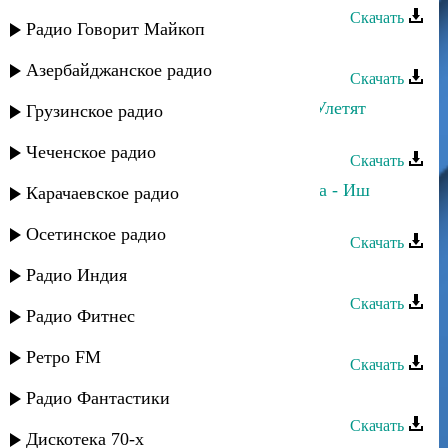
Скачать
Радио Говорит Майкоп
Прямой и Negd Pul - Джамиля
Азербайджанское радио
Скачать
Руслан Гасанов и Лаура Алиева - Улетят
Грузинское радио
мысли
Чеченское радио
Скачать
Хаир Шахов и Джамиля Кафланова - Иш
Карачаевское радио
куйва
Осетинское радио
Скачать
Рустам Ахмедханов - Еду к тебе
Радио Индия
Скачать
Радио Фитнес
Руслан Гасанов - Мечтаю о тебе
Ретро FM
Скачать
Апанди Магомедов - Лечу к тебе
Радио Фантастики
Скачать
Дискотека 70-х