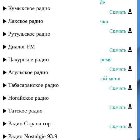
Гаджилав Гаджилаев - Мысли о тебе
Кумыкское радио
Скачать
Лакское радио
Джамиля Джамалодинова - 2 сердечка
Скачать
Рутульское радио
Джамиля Джамалодинова - Где ты
Диалог FM
Скачать
Цахурское радио
Джамиля Джамалодинова - Наше время
Скачать
Агульское радио
Джамиля Джамалодинова - Не бросай меня
Табасаранское радио
Скачать
Роза Максумова - Мысли о тебе
Ногайское радио
Скачать
Татское радио
Руслан Атаев - Мысли о тебе
Радио Страна гор
Скачать
Заур Асевов - Мысли о тебе
Радио Nostalgie 93.9