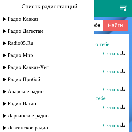
Список радиостанций
джамиля джамалодинова -
мысли о тебе
Радио Кавказ
Радио Дагестан
Radio05.Ru
Джамиля Джамалодинова - Мысли о тебе
Скачать
Радио Мир
Асадула Бахтанов - Мысли о тебе
Радио Кавказ-Хит
Скачать
Радио Прибой
Наджибулла - Мысли о тебе
Скачать
Аварское радио
Альбина Казакмурзаева - Мысли о тебе
Радио Ватан
Скачать
Даргинское радио
Лаура Алиева - Мысли о тебе
Скачать
Лезгинское радио