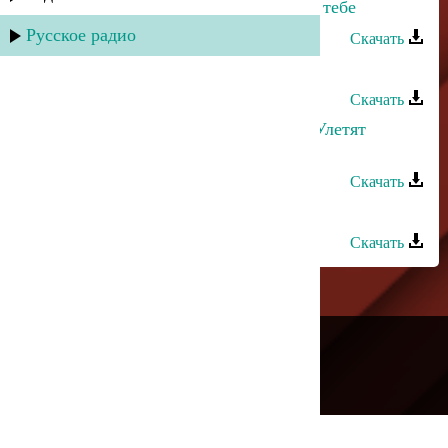
Альбина Казакмурзаева - Думаю о тебе
Русское радио
Скачать
Султан Лагучев - К тебе тянусь
Скачать
Руслан Гасанов и Лаура Алиева - Улетят
мысли
Скачать
Джамал Джамалов - Джамиля
Скачать
---
Русское радио