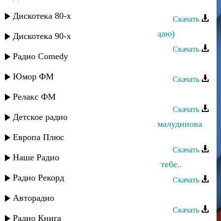
Айшат Абубакарова - Мои мысли
Дискотека 80-х
Скачать
Мая Алимутаева - Ты (Тебе посвящаю)
Дискотека 90-х
Скачать
Радио Comedy
Рафига - Скучаю по тебе
Юмор ФМ
Скачать
Багавудин Ибрагимов - О тебе
Релакс ФМ
Скачать
Детское радио
Тимур Габибулаев и Джамиля Джамалудинова
- Я скучаю
Европа Плюс
Скачать
Наше Радио
Зумруд Мусиева - О Алах! Поклон тебе..
Радио Рекорд
Скачать
Ренат Джамилов - Джамиля
Авторадио
Скачать
Радио Книга