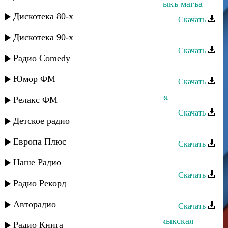
Дагир Магомедов - Ярыгъынгъ тарыкъ магъа
Дискотека 80-х
Скачать
Дагир Магомедов - Сердцем горю
Дискотека 90-х
Скачать
Радио Comedy
Дагир Магомедов - Шут
Юмор ФМ
Скачать
Апанди Магомедов - Бесценная моя
Релакс ФМ
Скачать
Детское радио
Ханипа Магомедов - Друг сердца
Европа Плюс
Скачать
Дагир Магомедов - Моя звезда
Наше Радио
Скачать
Радио Рекорд
Загир Магомедов - Мой цветок
Авторадио
Скачать
Загир Магомедов и Кристина - Кумыкская
Радио Книга