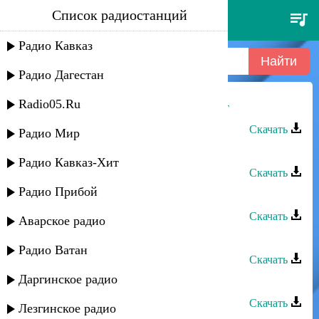
Список радиостанций
джамбулат магомедов - милая
Радио Кавказ
Радио Дагестан
Radio05.Ru
Расул Магомедов - Милая Патимат
Скачать
Радио Мир
Апанди Магомедов - Милая
Радио Кавказ-Хит
Скачать
Радио Прибой
Загир Магомедов - Милая, ты где?
Скачать
Аварское радио
Апанди Магомедов - Милая
Радио Ватан
Скачать
Даргинское радио
Загир Магомедов - Милая
Скачать
Лезгинское радио