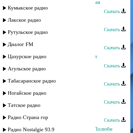
Ибрагим Магомедов - Зажигательная
Кумыкское радио
Скачать
Лакское радио
Магомед Аликперов - Милая
Скачать
Рутульское радио
Загир Магомедов - Без тебя
Диалог FM
Скачать
Цахурское радио
Дагир Магомедов - Никто не может
Скачать
Агульское радио
Дагир Магомедов - Доги
Табасаранское радио
Скачать
Загир Магомедов - Любимая
Ногайское радио
Скачать
Татское радио
Ханипа Магомедов - Динара
Радио Страна гор
Скачать
Марианна и Апанди Магомедов - Полюби
Радио Nostalgie 93.9