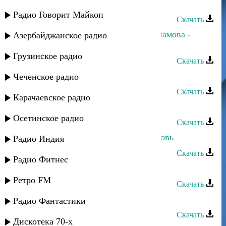
меня
Радио Говорит Майкоп
Скачать
Ханипа Магомедов и Хадижат Саламова -
Азербайджанское радио
Мама
Грузинское радио
Скачать
Загир Магомедов - Мы молоды
Чеченское радио
Скачать
Карачаевское радио
Дагир Магомедов - Ушла любовь
Осетинское радио
Скачать
Руслан Магомедов - Безумная любовь
Радио Индия
Скачать
Радио Фитнес
Руслан Магомедов - Весна
Ретро FM
Скачать
Т. Магомедов - Землячки
Радио Фантастики
Скачать
Дискотека 70-х