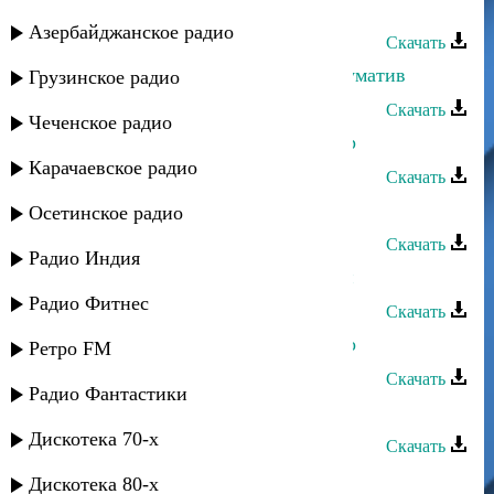
Джамал Абакаров - Тучан Нану
Азербайджанское радио
Скачать
Джамал Абакаров - Бурцил щунщуматив
Грузинское радио
Скачать
Чеченское радио
Джамал Абакаров - Пойду на базар
Карачаевское радио
Скачать
Джамал Абакаров - Уходит жизнь
Осетинское радио
Скачать
Радио Индия
Джамал Абакаров - Встреча у реки
Радио Фитнес
Скачать
Джамал Абакаров - Золотое кольцо
Ретро FM
Скачать
Радио Фантастики
Джамал Абакаров - Родники гор
Дискотека 70-х
Скачать
Джамал Абакаров - Ах, Аминат
Дискотека 80-х