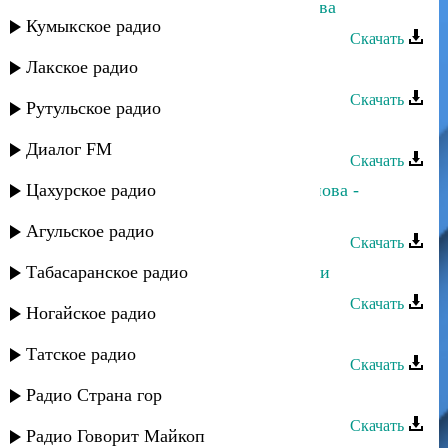
Джамал Абакаров - Кружится голова
Кумыкское радио
Скачать
Лакское радио
Джамал Абакаров - Капля росы
Скачать
Рутульское радио
Джамал Абакаров - Волчья морда
Диалог FM
Скачать
Цахурское радио
Джамал Абакаров и Гажар Рамазанова -
Голубь любви
Агульское радио
Скачать
Табасаранское радио
Джамал Абакаров - Встреча у речки
Скачать
Ногайское радио
Джамал Абакаров - Талисман
Татское радио
Скачать
Джамал Абакаров - Родники гор
Радио Страна гор
Скачать
Радио Говорит Майкоп