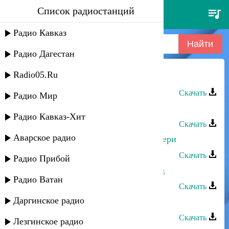
Список радиостанций
джамал абакаров - жайран
Радио Кавказ
Радио Дагестан
Radio05.Ru
Джамал Абакаров - Жайран
Скачать
Радио Мир
Джамал Абакаров - Пожелание
Радио Кавказ-Хит
Скачать
Аварское радио
Джамал Абакаров - Посвящаю матери
Скачать
Радио Прибой
Джамал Абакаров - Нежный взгляд
Радио Ватан
Скачать
Даргинское радио
Джамал Абакаров - Мой край
Скачать
Лезгинское радио