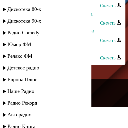
Скачать
Дискотека 80-х
Зухра Магомедова - Балая карабхъа
Дискотека 90-х
Скачать
Зухра Меджидова - Пой Зухра, пой!
Радио Comedy
Скачать
Юмор ФМ
Зухра Меджидова - Радуга любви
Релакс ФМ
Скачать
Детское радио
Европа Плюс
---
Наше Радио
Русское радио
Радио Рекорд
Авторадио
Радио Книга