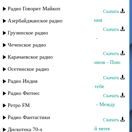
Зухра Асильдерова - Темная ночь
Радио Говорит Майкоп
Скачать
Зухра Магомедова - С Днём рождения
Азербайджанское радио
Скачать
Грузинское радио
Зухра Асельдерова и Руслан Атаев -
Шуточная
Чеченское радио
Скачать
Карачаевское радио
Зухра Асельдерова и Пахрудин Ихивов - Пою
любовь моя
Осетинское радио
Скачать
Радио Индия
Зухра Асильдерова - С любовью к тебе
Радио Фитнес
Скачать
Зухра Асельдерова и Руслан Атаев - Между
Ретро FM
нами преграда
Радио Фантастики
Скачать
Зухра Магомедова - Нет счастливей меня
Дискотека 70-х