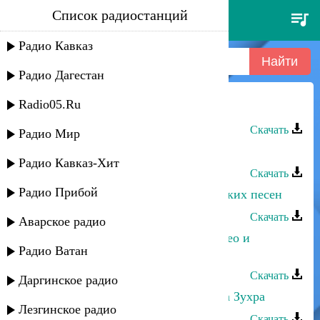
Список радиостанций
джалав и зухра - атинг
ешитсем
Радио Кавказ
Радио Дагестан
Radio05.Ru
Джалав и Зухра - Атинг ешитсем
Скачать
Радио Мир
Зухра Асильдерова - Темная ночь
Радио Кавказ-Хит
Скачать
Радио Прибой
Зухра Булгарова - Попурри ногайских песен
Скачать
Аварское радио
Зухра Булгарова - Мы с тобой Ромео и
Радио Ватан
Джульетта
Скачать
Даргинское радио
Кавсарат Магомедова - Чемпионка Зухра
Лезгинское радио
Скачать