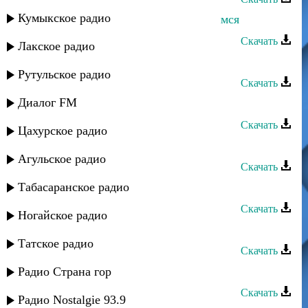
Кумыкское радио
Зухра Магомедова - Давай встретимся
Скачать
Лакское радио
Зухра Асильдерова - Во сне
Рутульское радио
Скачать
Диалог FM
Зухра Меджидова - Анама
Скачать
Цахурское радио
Зухра Асильдерова - Приди
Агульское радио
Скачать
Табасаранское радио
Зухра Асильдерова - Темная ночь
Скачать
Ногайское радио
Беневша - Зухра
Татское радио
Скачать
Зухра Меджидова - Сен сен
Радио Страна гор
Скачать
Радио Nostalgie 93.9