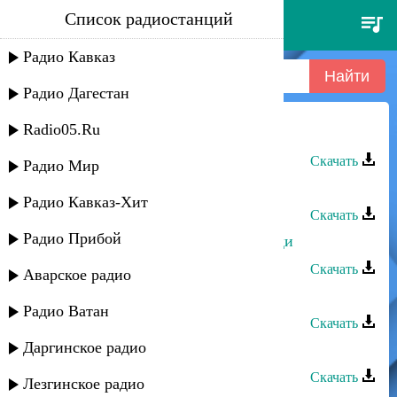
Список радиостанций
девлет - гюльпери
Радио Кавказ
Радио Дагестан
Radio05.Ru
Девлет - Гюльпери
Скачать
Радио Мир
Девлет - Жегьилар
Радио Кавказ-Хит
Скачать
Радио Прибой
Тельман и группа Девлет - Кианиди
Скачать
Аварское радио
Девлет - Залина
Радио Ватан
Скачать
Даргинское радио
Девлет - Ирина
Скачать
Лезгинское радио