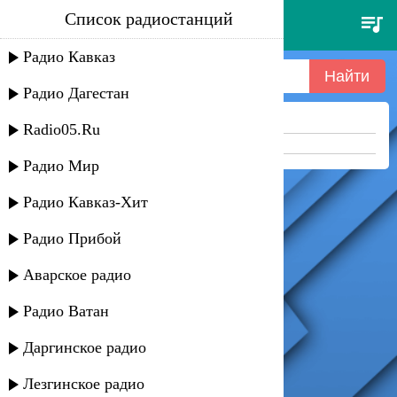
Список радиостанций
далиль мирза - так долго
далиль
Радио Кавказ
Радио Дагестан
Ничего не найдено =(
Radio05.Ru
Попробуйте укоротить запрос
Радио Мир
Радио Кавказ-Хит
Радио Прибой
Аварское радио
Радио Ватан
Даргинское радио
Лезгинское радио