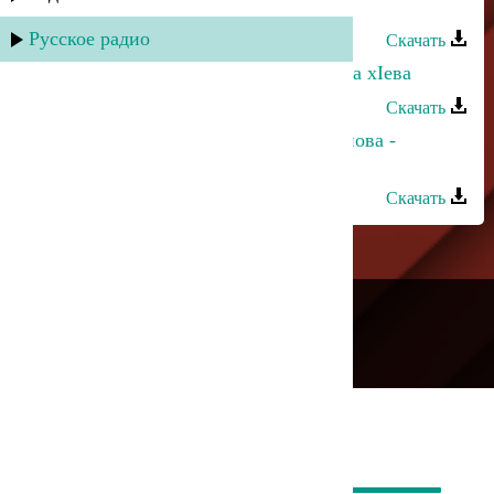
Даку Асадулаев - Цо берцинай яс
Русское радио
Скачать
Шамиль Гаджиев - ХIунтIена читла хIева
Скачать
Шакир Гаджиев и Патимат Курбанова -
Красивая любовь
Скачать
---
Русское радио