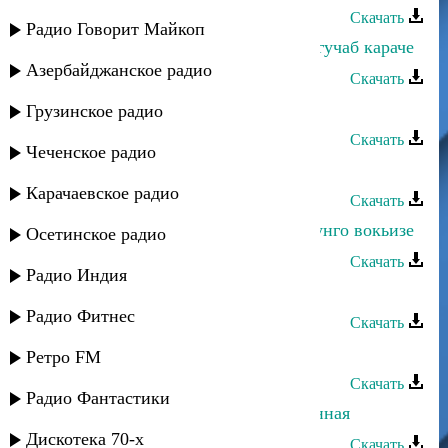
Скачать
Радио Говорит Майкоп
Даку Гаджиев - Пикрабазул гурул гучаб караче
Азербайджанское радио
Скачать
Даку Гаджиев - Народная
Грузинское радио
Скачать
Чеченское радио
Даку Гаджиев - Магарул рокьи
Карачаевское радио
Скачать
Даку Гаджиев - Бесдал эбелалъе дунго вокьизе
Осетинское радио
Скачать
Радио Индия
Даку Гаджиев - Скрипач
Радио Фитнес
Скачать
Даку Асадулаев - Аварцам
Ретро FM
Скачать
Радио Фантастики
Ямлихан Гаджиев - Моя единственная
Дискотека 70-х
Скачать