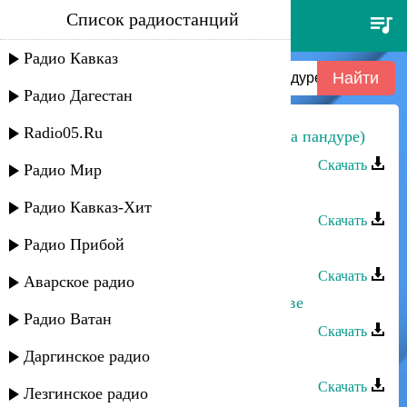
Список радиостанций
даку гаджиев - мои пожелания
(на пандуре)
Радио Кавказ
Радио Дагестан
Radio05.Ru
Даку Гаджиев - Мои пожелания (на пандуре)
Скачать
Радио Мир
Даку Гаджиев - Берегите обычаи
Радио Кавказ-Хит
Скачать
Радио Прибой
Даку Гаджиев - Незнакомка
Скачать
Аварское радио
Даку Гаджиев - Заработки в Ростове
Радио Ватан
Скачать
Даргинское радио
Даку Гаджиев - Прошу тебя
Скачать
Лезгинское радио