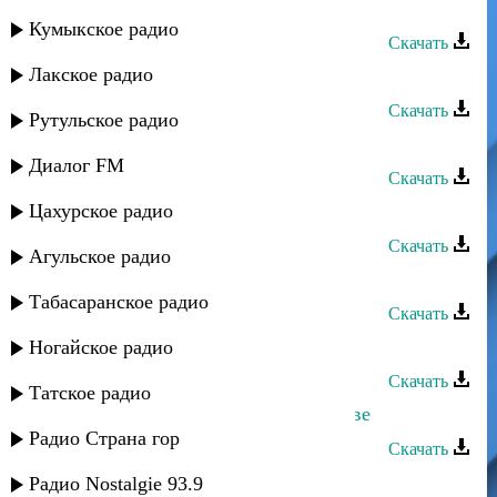
Даку Гаджиев - Марьяна
Кумыкское радио
Скачать
Лакское радио
Даку Гаджиев - Алжанат
Скачать
Рутульское радио
Даку Гаджиев - Преданная любовь
Диалог FM
Скачать
Цахурское радио
Даку Гаджиев - Настали времена
Скачать
Агульское радио
Даку Гаджиев - Поверь мне
Табасаранское радио
Скачать
Даку Гаджиев - Законы гор
Ногайское радио
Скачать
Татское радио
Даку Гаджиев - Заработки в Ростове
Радио Страна гор
Скачать
Даку Гаджиев - Свадебная
Радио Nostalgie 93.9