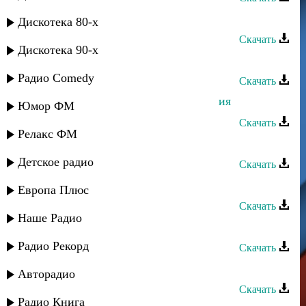
Шамиль Гаджиев - Горный цветок
Дискотека 80-х
Скачать
Дискотека 90-х
Шамиль Гаджиев - Зульгужат
Радио Comedy
Скачать
Динара Джамалудинова - Пожелания
Юмор ФМ
Скачать
Релакс ФМ
Шакир Гаджиев - Моя звезда
Детское радио
Скачать
Сабина Абдулаева - Пожелания
Европа Плюс
Скачать
Наше Радио
Даку Асадулаев - Кадулха
Радио Рекорд
Скачать
Даку Асадулаев - Пикрабазул
Авторадио
Скачать
Радио Книга