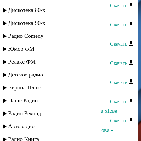
Скачать
Дискотека 80-х
Даку Асадулаев - Аварцам
Дискотека 90-х
Скачать
Шамиль Гаджиев - Поплывем
Радио Comedy
Скачать
Юмор ФМ
Шакир Гаджиев - Моя звезда
Релакс ФМ
Скачать
Даку Асадулаев - Пикрабазул
Детское радио
Скачать
Европа Плюс
Даку Асадулаев - Цо берцинай яс
Наше Радио
Скачать
Шамиль Гаджиев - ХIунтIена читла хIева
Радио Рекорд
Скачать
Авторадио
Шакир Гаджиев и Патимат Курбанова -
Красивая любовь
Радио Книга