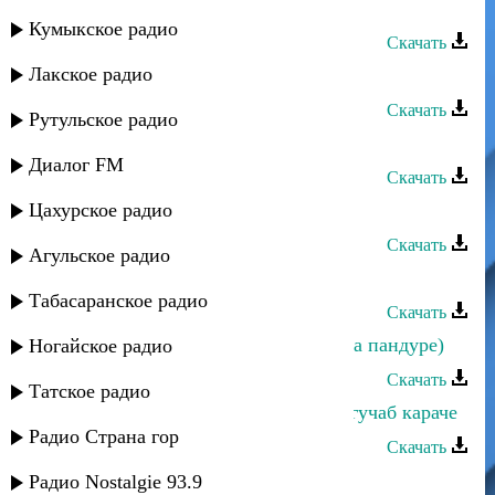
Даку Гаджиев - Прошу тебя
Кумыкское радио
Скачать
Лакское радио
Даку Гаджиев - Алжанат
Скачать
Рутульское радио
Даку Гаджиев - Берегите обычаи
Диалог FM
Скачать
Цахурское радио
Даку Гаджиев - Настали времена
Скачать
Агульское радио
Даку Гаджиев - Поверь мне
Табасаранское радио
Скачать
Даку Гаджиев - Мои пожелания (на пандуре)
Ногайское радио
Скачать
Татское радио
Даку Гаджиев - Пикрабазул гурул гучаб караче
Радио Страна гор
Скачать
Даку Гаджиев - Народная
Радио Nostalgie 93.9