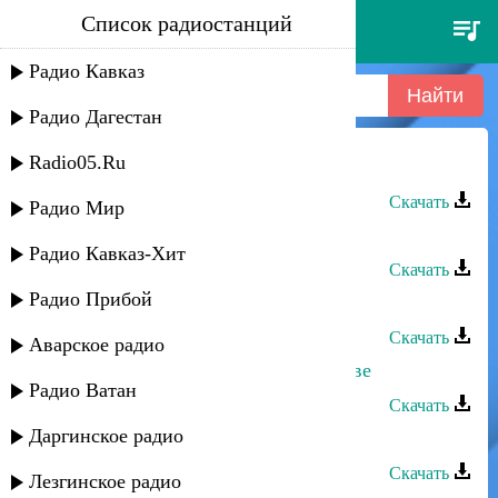
Список радиостанций
даку гаджиев - марьяна
Радио Кавказ
Радио Дагестан
Radio05.Ru
Даку Гаджиев - Марьяна
Скачать
Радио Мир
Даку Гаджиев - Свадебная
Радио Кавказ-Хит
Скачать
Радио Прибой
Даку Гаджиев - Незнакомка
Скачать
Аварское радио
Даку Гаджиев - Заработки в Ростове
Радио Ватан
Скачать
Даргинское радио
Даку Гаджиев - Преданная любовь
Скачать
Лезгинское радио