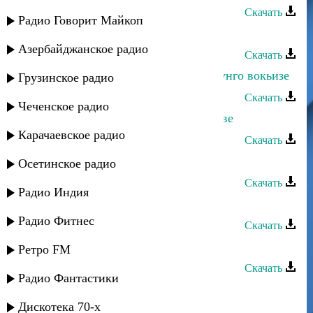
Скачать
Радио Говорит Майкоп
Даку Гаджиев - Магарул рокьи
Азербайджанское радио
Скачать
Даку Гаджиев - Бесдал эбелалъе дунго вокьизе
Грузинское радио
Скачать
Чеченское радио
Даку Гаджиев - Заработки в Ростове
Карачаевское радио
Скачать
Даку Гаджиев - Скрипач
Осетинское радио
Скачать
Радио Индия
Даку Гаджиев - Законы гор
Радио Фитнес
Скачать
Шамиль Гаджиев - Горный цветок
Ретро FM
Скачать
Радио Фантастики
Саид Магомедов - Песня про Даку
Ассадулаева
Дискотека 70-х