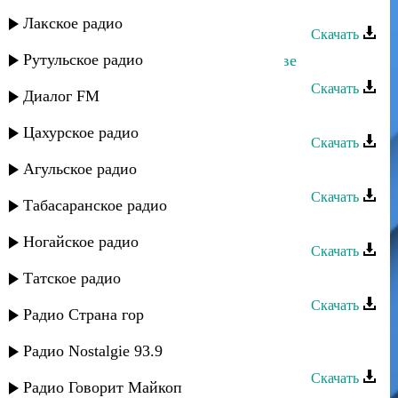
Даку Гаджиев - Скрипач
Лакское радио
Скачать
Рутульское радио
Даку Гаджиев - Заработки в Ростове
Скачать
Диалог FM
Магомед Асадулаев - Пати дуда
Цахурское радио
Скачать
Агульское радио
Даку Гаджиев - Прошу тебя
Скачать
Табасаранское радио
Даку Гаджиев - Марьяна
Ногайское радио
Скачать
Даку Гаджиев - Алжанат
Татское радио
Скачать
Радио Страна гор
Саид Магомедов - Песня про Даку
Ассадулаева
Радио Nostalgie 93.9
Скачать
Радио Говорит Майкоп