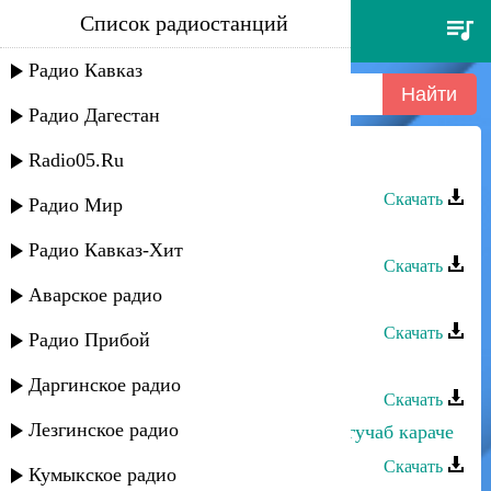
Список радиостанций
даку асадулаев - пикрабазул
Радио Кавказ
Радио Дагестан
Radio05.Ru
Даку Асадулаев - Пикрабазул
Скачать
Радио Мир
Даку Асадулаев - Аварцам
Радио Кавказ-Хит
Скачать
Аварское радио
Даку Асадулаев - Цо берцинай яс
Скачать
Радио Прибой
Даку Асадулаев - Кадулха
Даргинское радио
Скачать
Лезгинское радио
Даку Гаджиев - Пикрабазул гурул гучаб караче
Скачать
Кумыкское радио