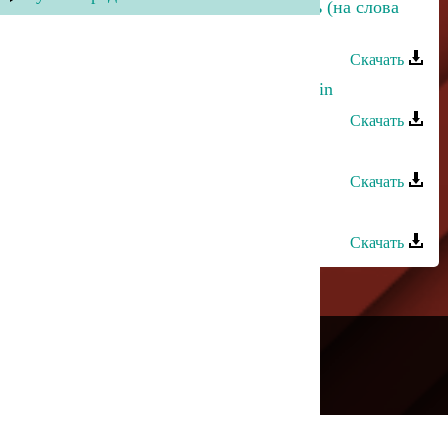
Хизри Асадулаев - В зимнюю ночь (на слова
Гамзата Мутаилова)
Скачать
Хизри Асадулаев - The Summer Rain
Скачать
Хизри Асадулаев - Пандур
Скачать
Хизри Асадулаев - Карата
Скачать
---
Русское радио