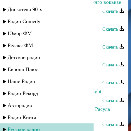
Даку Гаджиев - Бесдал эбелалъе дунго вокьизе
Дискотека 90-х
Скачать
Даку Гаджиев - Магарул рокьи
Радио Comedy
Скачать
Юмор ФМ
Даку Гаджиев - Народная
Релакс ФМ
Скачать
Магомед Асадулаев - Пати дуда
Детское радио
Скачать
Европа Плюс
Даку Гаджиев - Свадебная
Наше Радио
Скачать
Хизри Асадулаев - In the Wiinter Night
Радио Рекорд
Скачать
Авторадио
Хизри Асадулаев - Балет (на слова Расула
Гамзатова)
Радио Книга
Скачать
Русское радио