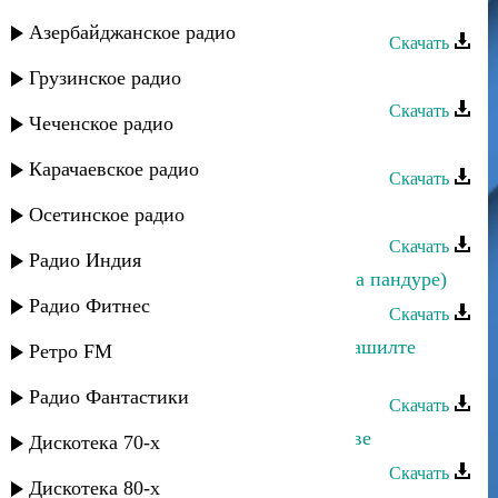
Даку Гаджиев - Берегите обычаи
Азербайджанское радио
Скачать
Даку Гаджиев - Настали времена
Грузинское радио
Скачать
Чеченское радио
Даку Гаджиев - Поверь мне
Карачаевское радио
Скачать
Даку Гаджиев - Законы гор
Осетинское радио
Скачать
Радио Индия
Даку Гаджиев - Мои пожелания (на пандуре)
Радио Фитнес
Скачать
Магомед Асадулаев - Вилъа мун Гашилте
Ретро FM
(Ашильта)
Радио Фантастики
Скачать
Даку Гаджиев - Заработки в Ростове
Дискотека 70-х
Скачать
Дискотека 80-х