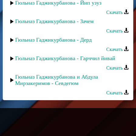
Гюльназ Гаджикурбанова - Йип узуз
Скачать
Гюльназ Гаджикурбанова - Зачем
Скачать
Гюльназ Гаджикурбанова - Дерд
Скачать
Гюльназ Гаджикурбанова - Гарччил йивай
Скачать
Гюльназ Гаджикурбанова и Абдула
Мирзакеримов - Севдегюм
Скачать