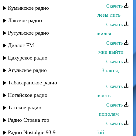
Скачать
Кумыкское радио
Гюльназ Гаджикурбанова - Зачем слезы лить
Лакское радио
Скачать
Рутульское радио
Гюльназ Гаджикурбанова - Ты не явился
Скачать
Диалог FM
Гюльназ Гаджикурбанова - За кого мне выйти
Цахурское радио
Скачать
Агульское радио
Гюльназ Гаджикурбанова и Мурад - Знаю я,
знаешь ты
Табасаранское радио
Скачать
Ногайское радио
Гюльназ Гаджикурбанова - Правдивость
Скачать
Татское радио
Гюльназ Гаджикурбанова - Сердце пополам
Радио Страна гор
Скачать
Радио Nostalgie 93.9
Гюльназ Гаджикурбанова - Сусна бай