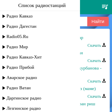
Список радиостанций
гюльназ гаджикурбанова -
хинкиар
Радио Кавказ
Радио Дагестан
Radio05.Ru
Гюльназ Гаджикурбанова - Хинкиар
Скачать
Радио Мир
Гюльназ Гаджикурбанова - Умрикан
Радио Кавказ-Хит
Скачать
Радио Прибой
Марьям Казиева и Гюльназ Гаджикурбанова -
Гъудган намаз
Аварское радио
Скачать
Радио Ватан
Гюльназ Гаджикурбанова - Дадайиз (маме)
Скачать
Даргинское радио
Гюльназ Гаджикурбанова - Табасаран риш
Лезгинское радио
вуза