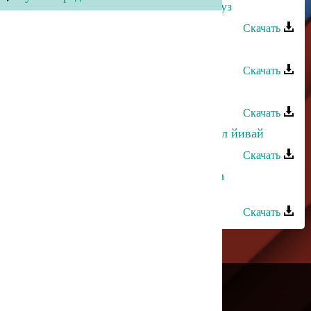
Гюльназ Гаджикурбанова - Йип узуз
Скачать
Гюльназ Гаджикурбанова - Зачем
Скачать
Гюльназ Гаджикурбанова - Дерд
Скачать
Гюльназ Гаджикурбанова - Гарччил йивай
Скачать
Гюльназ Гаджикурбанова и Абдула
Мирзакеримов - Севдегюм
Скачать
---
Русское радио