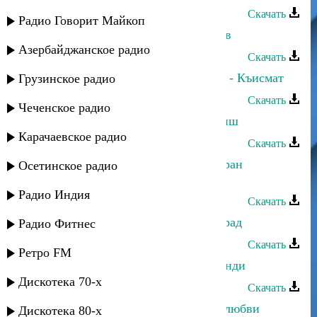
Скачать
Радио Говорит Майкоп
Гюльназ Гаджикурбанова - Йиз кив
Азербайджанское радио
Скачать
Гюльназ Гаджикурбанова и Мурад - Къисмат
Грузинское радио
Скачать
Чеченское радио
Гюльназ Гаджикурбанова - Гъач риш
Карачаевское радио
Скачать
Гюльназ Гаджикурбанова - Табасаран
Осетинское радио
халачйир
Радио Индия
Скачать
Гюльназ Гаджикурбанова - Алимурад
Радио Фитнес
Скачать
Ретро FM
Гюльназ Гаджикурбанова - Узухьинди
Дискотека 70-х
Скачать
Гюльназ Гаджикурбанова - Узоры любви
Дискотека 80-х