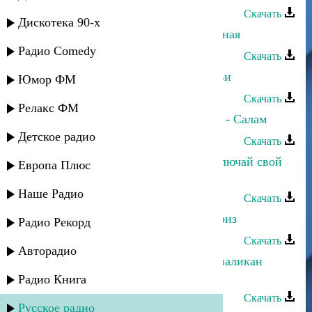
Скачать
Дискотека 90-х
Гюльназ Гаджикурбанова - Свадебная
Радио Comedy
Скачать
Гюльназ Гаджикурбанова - О любви
Юмор ФМ
Скачать
Релакс ФМ
Гюльназ Гаджикурбанова и Мурад - Салам
Детское радио
Скачать
Гюльназ Гаджикурбанова - Не отключай свой
Европа Плюс
телефон
Наше Радио
Скачать
Гюльназ Гаджикурбанова - Ккунириз
Радио Рекорд
Скачать
Авторадио
Гюльназ Гаджикурбанова - Ккуниваликан
гафар
Радио Книга
Скачать
Русское радио