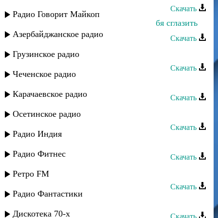
Скачать
Радио Говорит Майкоп
Альбина Казакмурзаева - Боюсь тебя сглазить
Азербайджанское радио
Скачать
Марианна - Жду тебя
Грузинское радио
Скачать
Чеченское радио
Анора - Для тебя
Карачаевское радио
Скачать
Гуля - Ханская дочь
Осетинское радио
Скачать
Радио Индия
Ариф Мамедалиев - Для тебя
Радио Фитнес
Скачать
Камила Мурсалова - Жду тебя
Ретро FM
Скачать
Радио Фантастики
Али Рзаев - Все для тебя
Дискотека 70-х
Скачать