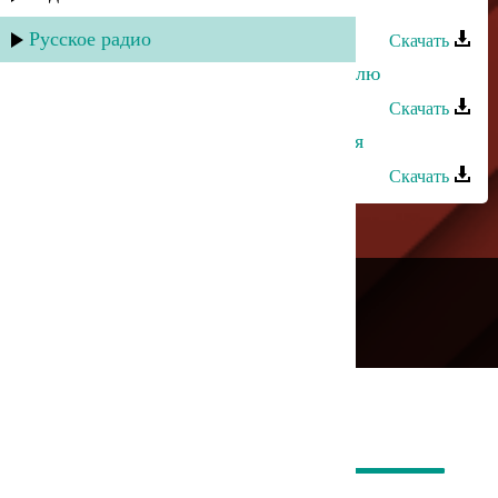
Эльдар Далгатов - Прошу тебя
Русское радио
Скачать
Залина Шамова - Сильно тебя люблю
Скачать
Азнаур и Зарина Тилидзе - Без тебя
Скачать
---
Русское радио