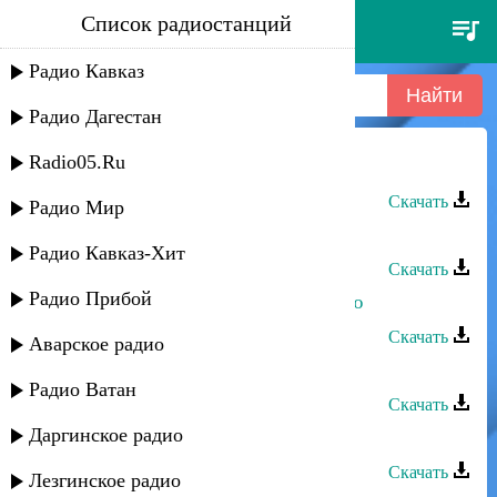
Список радиостанций
гуля вазирханова - жду тебя
Радио Кавказ
Радио Дагестан
Radio05.Ru
Гуля Вазирханова - Жду тебя
Скачать
Радио Мир
Маржанат Ильясова - Люблю тебя
Радио Кавказ-Хит
Скачать
Радио Прибой
Лариса Гаджиева - Не для тебя пою
Скачать
Аварское радио
Тамерлан Хункенханов - Без тебя
Радио Ватан
Скачать
Даргинское радио
Дагмара Ибрагимова - Без тебя
Скачать
Лезгинское радио