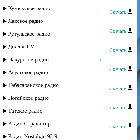
Archi-M - Для тебя, моя любимая
Кумыкское радио
Скачать
Лакское радио
Digo - Без тебя
Скачать
Рутульское радио
Ариф Мамедалиев - Для тебя
Диалог FM
Скачать
Цахурское радио
Рустам Мулдаров - Не хватает тебя
Скачать
Агульское радио
Руслан Камалов - А я люблю тебя
Табасаранское радио
Скачать
Асадула Бахтанов - Люблю тебя
Ногайское радио
Скачать
Татское радио
Багавудин Ибрагимов - Без тебя
Радио Страна гор
Скачать
Зумруд Мусиева - Без тебя
Радио Nostalgie 93.9