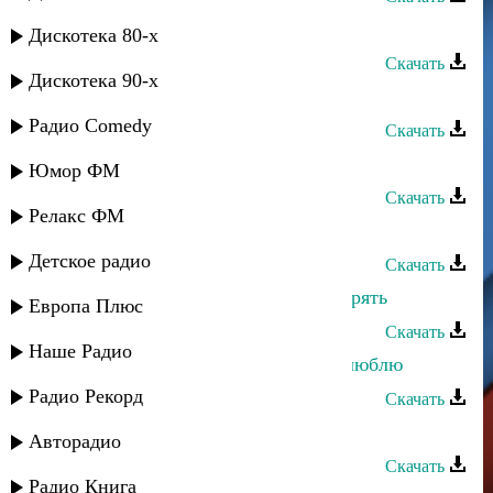
Зарема Гаджиева - Для тебя
Дискотека 80-х
Скачать
Дискотека 90-х
Загир Магомедов - Без тебя
Радио Comedy
Скачать
Тагир Алиев - Для тебя любимая
Юмор ФМ
Скачать
Релакс ФМ
Сабина Абдулаева - Без тебя
Детское радио
Скачать
Ринат Каримов - Я не хочу тебя терять
Европа Плюс
Скачать
Наше Радио
Мага Гасанов - Скажи зачем тебя люблю
Радио Рекорд
Скачать
Эльдар Далгатов - Ищу тебя
Авторадио
Скачать
Радио Книга