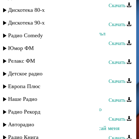
Скачать
Дискотека 80-х
Рагимат Гаджиева - Гару цифер
Дискотека 90-х
Скачать
Рагимат Гаджиева - Маяк къизилгуьл
Радио Comedy
Скачать
Юмор ФМ
Рагимат Гаджиева - Рушариз
Релакс ФМ
Скачать
Рагимат Гаджиева - Суна чан
Детское радио
Скачать
Европа Плюс
Рагимат Гаджиева - Жегьилвиликъ
Наше Радио
Скачать
Лариса Гаджиева - Не для тебя пою
Радио Рекорд
Скачать
Авторадио
Джамиля Джамалодинова - Не бросай меня
Радио Книга
Скачать