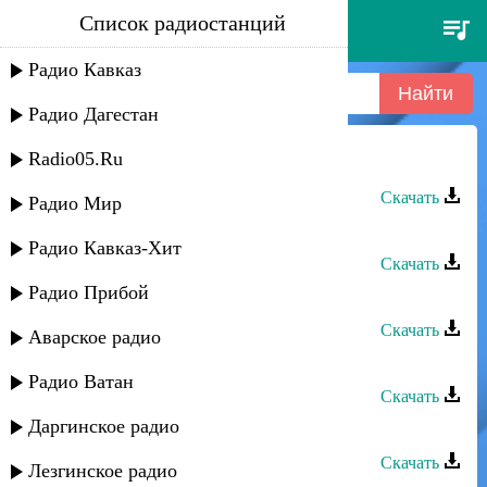
Список радиостанций
гульнара гаджиева - джамиля
Радио Кавказ
Радио Дагестан
Radio05.Ru
Гульнара Гаджиева - Джамиля
Скачать
Радио Мир
Гульнара Гаджиева - Моя душа
Радио Кавказ-Хит
Скачать
Радио Прибой
Гульнара Гаджиева - Любимый
Скачать
Аварское радио
Гульнара Гаджиева - Лакская
Радио Ватан
Скачать
Даргинское радио
Гульнара Гаджиева - Любимая
Скачать
Лезгинское радио