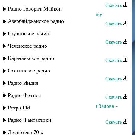
Скачать
Радио Говорит Майкоп
Гульнара Гаджиева - Не знаю почему
Азербайджанское радио
Скачать
Гульнара Гаджиева - Мариям
Грузинское радио
Скачать
Чеченское радио
Гульнара Гаджиева - Подождём
Карачаевское радио
Скачать
Джамал Джамалов - Джамиля
Осетинское радио
Скачать
Радио Индия
Зарема Гаджиева - Одиночество
Радио Фитнес
Скачать
Рейсан Магомедкеримов, Джамиля Залова -
Ретро FM
Ramazan
Радио Фантастики
Скачать
Салимат Гаджиева - Врата любви
Дискотека 70-х