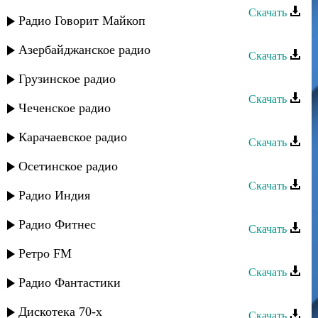
Скачать
Радио Говорит Майкоп
Мирес группа - Лезги руш
Азербайджанское радио
Скачать
Седагет Саидова - Лезги рушар
Грузинское радио
Скачать
Чеченское радио
Гатфар группа - Наида
Карачаевское радио
Скачать
Гатфар группа - Аида
Осетинское радио
Скачать
Радио Индия
Шадвал группа - Лезги руш
Радио Фитнес
Скачать
Юждаг группа - Рушар
Ретро FM
Скачать
Радио Фантастики
Алина - Лезги рушариз
Дискотека 70-х
Скачать