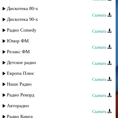
Сувар группа - Лезги руш
Дискотека 80-х
Скачать
Дискотека 90-х
Сувар группа - Ягъ,са лезги гъява
Радио Comedy
Скачать
Гатфар группа - Гуьзел яр
Юмор ФМ
Скачать
Релакс ФМ
Гатфар группа - Лейла
Детское радио
Скачать
Сувар группа - Яг са лезги макам
Европа Плюс
Скачать
Наше Радио
Рычал группа - Лезги руш
Радио Рекорд
Скачать
Даркуш группа - Лезги руш
Авторадио
Скачать
Радио Книга