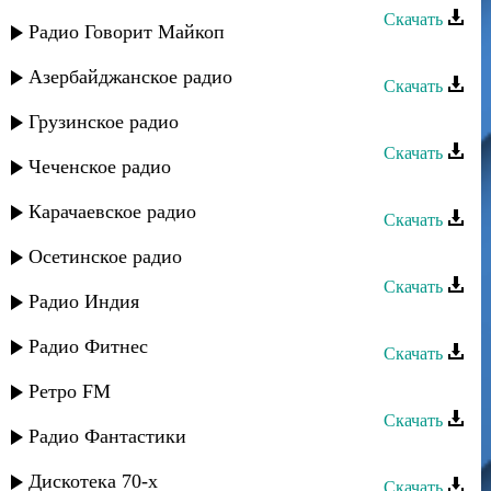
Скачать
Радио Говорит Майкоп
Гапцах группа - Мубарак
Азербайджанское радио
Скачать
Гапцах группа - РикIяй акъудмир
Грузинское радио
Скачать
Чеченское радио
Гапцах группа - Зенг ийимир
Карачаевское радио
Скачать
Гапцах группа - Вил алаз тун
Осетинское радио
Скачать
Радио Индия
Гапцах группа - Милена
Радио Фитнес
Скачать
Гапцах группа - Ирена
Ретро FM
Скачать
Радио Фантастики
Гапцах группа - Ирена
Дискотека 70-х
Скачать