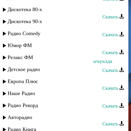
Гапцах группа - Буба
Дискотека 80-х
Скачать
Дискотека 90-х
Гапцах группа - Гуля
Радио Comedy
Скачать
Гапцах группа - КIани яр
Юмор ФМ
Скачать
Релакс ФМ
Гапцах группа - Хамир масадан гуьгьуьлда
Детское радио
Скачать
Гапцах группа - Милана
Европа Плюс
Скачать
Наше Радио
Гапцах группа - Гьайиф хьана
Радио Рекорд
Скачать
Гапцах группа - Марал
Авторадио
Скачать
Радио Книга