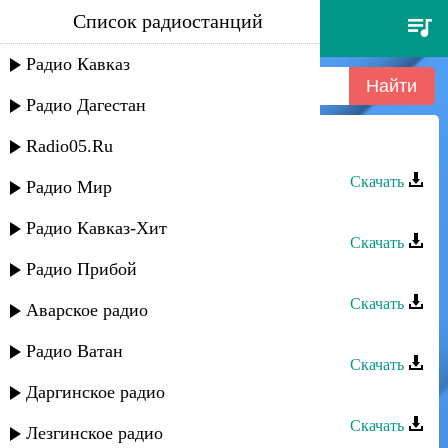
Список радиостанций
гапцах группа - рик авай гафар
Радио Кавказ
Радио Дагестан
Radio05.Ru
Гапцах группа - Рик авай гафар
Скачать
Радио Мир
Гапцах группа - Пул авай руш
Радио Кавказ-Хит
Скачать
Радио Прибой
Гапцах группа - Мирана
Скачать
Аварское радио
Гапцах группа - КIани руш
Радио Ватан
Скачать
Даргинское радио
Гапцах группа - Гатфар
Скачать
Лезгинское радио