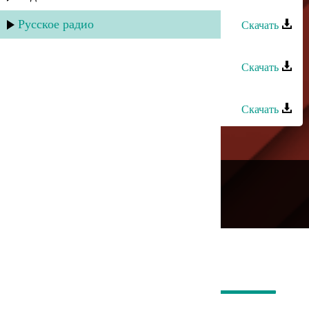
Гапцах группа - Гада чан
Русское радио
Скачать
Гапцах группа - Мад лугьумир
Скачать
Гапцах группа - Вил алаз туна
Скачать
---
Русское радио