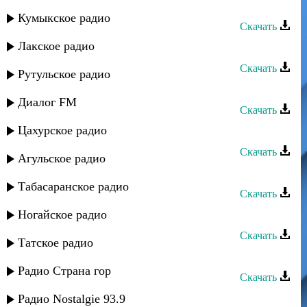
Гапцах группа - Рушариз
Кумыкское радио
Скачать
Лакское радио
Гапцах группа - Эльвира
Скачать
Рутульское радио
Гапцах группа - Где ты
Диалог FM
Скачать
Цахурское радио
Гапцах группа - Тебе дарю
Скачать
Агульское радио
Гапцах группа - Мальвина
Табасаранское радио
Скачать
Гапцах группа - Хадижат
Ногайское радио
Скачать
Татское радио
Гапцах группа - Баладиз
Радио Страна гор
Скачать
Гапцах группа - Алина
Радио Nostalgie 93.9