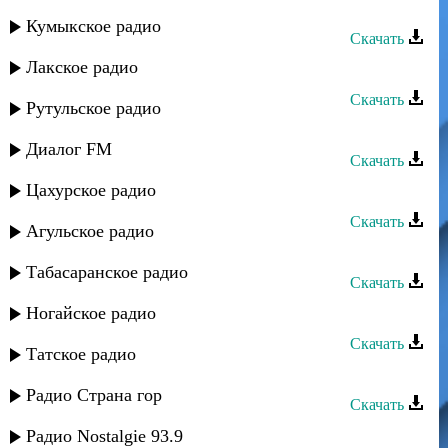
Гапцах группа - Где ты
Кумыкское радио
Скачать
Лакское радио
Гапцах группа - Тебе дарю
Скачать
Рутульское радио
Гапцах группа - Мальвина
Диалог FM
Скачать
Цахурское радио
Гапцах группа - Хадижат
Скачать
Агульское радио
Гапцах группа - Баладиз
Табасаранское радио
Скачать
Гапцах группа - Алина
Ногайское радио
Скачать
Татское радио
Гапцах группа - Мубарак
Радио Страна гор
Скачать
Гапцах группа - РикIяй акъудмир
Радио Nostalgie 93.9