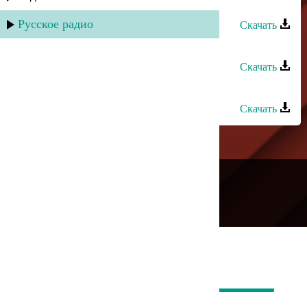
Гапцах группа - Мад лугьумир
Русское радио
Скачать
Гапцах группа - Рик авай гафар
Скачать
Гапцах группа - Вил алаз туна
Скачать
---
Русское радио