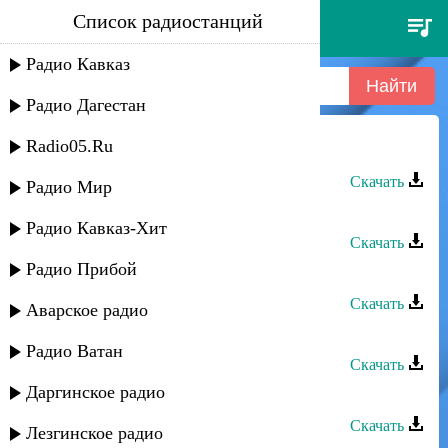
Список радиостанций
гапцах группа - где ты
Радио Кавказ
Радио Дагестан
Radio05.Ru
Гапцах группа - Мирана
Скачать
Радио Мир
Гапцах группа - КIани руш
Радио Кавказ-Хит
Скачать
Радио Прибой
Гапцах группа - Гатфар
Скачать
Аварское радио
Гапцах группа - Рушариз
Радио Ватан
Скачать
Даргинское радио
Гапцах группа - Эльвира
Скачать
Лезгинское радио