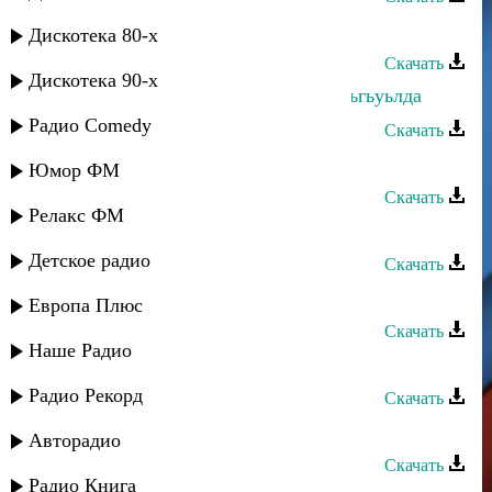
Гапцах группа - КIани яр
Дискотека 80-х
Скачать
Дискотека 90-х
Гапцах группа - Хамир масадан гуьгьуьлда
Радио Comedy
Скачать
Гапцах группа - Милана
Юмор ФМ
Скачать
Релакс ФМ
Гапцах группа - Пул авай руш
Детское радио
Скачать
Гапцах группа - Гьайиф хьана
Европа Плюс
Скачать
Наше Радио
Гапцах группа - Марал
Радио Рекорд
Скачать
Гапцах группа - Гада чан
Авторадио
Скачать
Радио Книга