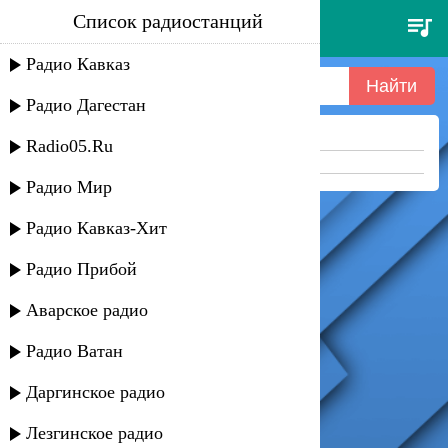
Список радиостанций
гандаган(аджарский) - женский
выход
Радио Кавказ
Радио Дагестан
Ничего не найдено =(
Radio05.Ru
Попробуйте укоротить запрос
Радио Мир
Радио Кавказ-Хит
Радио Прибой
Аварское радио
Радио Ватан
Даргинское радио
Лезгинское радио