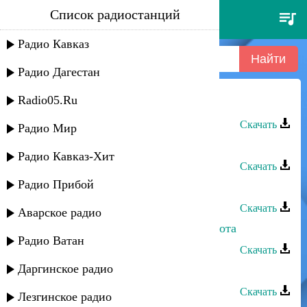
Список радиостанций
гаджимурад - красота
Радио Кавказ
Радио Дагестан
Radio05.Ru
Гаджимурад - Красота
Скачать
Радио Мир
Гаджимурад - Красота
Радио Кавказ-Хит
Скачать
Радио Прибой
Марина Мустафаева - Красота
Скачать
Аварское радио
Альбина Салимгереева - Твоя красота
Радио Ватан
Скачать
Даргинское радио
Лейла Алиева - Твоя красота
Скачать
Лезгинское радио