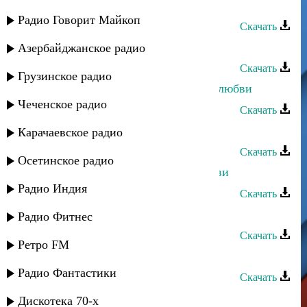
ослепляет
Радио Говорит Майкоп
Скачать
Динара Джамалудинова - Красота
Азербайджанское радио
Скачать
Грузинское радио
Динара Джамалудинова - Красота любви
Чеченское радио
Скачать
Курбан Кулизанов - Твоя красота
Карачаевское радио
Скачать
Осетинское радио
Апанди Магомедов - Красота любви
Радио Индия
Скачать
Гаджимурад - Просьба
Радио Фитнес
Скачать
Ретро FM
Гаджимурад - Москва
Радио Фантастики
Скачать
Гаджимурад Рамазанов - Просьба
Дискотека 70-х