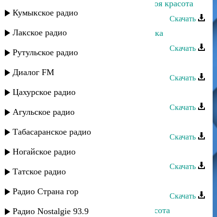
Кумсият Темирханова и Аман - Твоя красота
Кумыкское радио
Скачать
Лакское радио
Гаджимурад Рамазанов - Незнакомка
Скачать
Рутульское радио
Гаджимурад Рамазанов - Просьба
Диалог FM
Скачать
Цахурское радио
Гаджимурад Рамазанов - Сон
Скачать
Агульское радио
Умар Атаев - Красота
Табасаранское радио
Скачать
Кинса - Красота не вечна
Ногайское радио
Скачать
Татское радио
Загир Магомедов - Красота
Радио Страна гор
Скачать
Альбина Казакмурзаева - Твоя красота
Радио Nostalgie 93.9