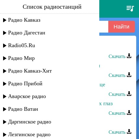
Список радиостанций
гаго - настроение солнце
Радио Кавказ
Радио Дагестан
Radio05.Ru
Сёма Семенов - Солнце мое
Скачать
Радио Мир
Ризван Омариев - Солнце пустыни
Радио Кавказ-Хит
Скачать
Радио Прибой
Айшат Айсаева - Взгляну как солнце
Скачать
Аварское радио
Марина Мустафаева - Солнце моих глаз
Радио Ватан
Скачать
Даргинское радио
Dj T-Rex - Настроение
Скачать
Лезгинское радио