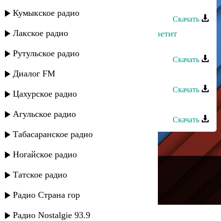
Армянский Дудук - Настроение
Кумыкское радио
Скачать
Лакское радио
Руслан Тупиев - Почему на небе светит
солнце
Рутульское радио
Скачать
Диалог FM
Тимур Рахманов - Ты моё солнце
Скачать
Цахурское радио
Аслан Кятов - Ты моё солнце
Агульское радио
Скачать
Табасаранское радио
Ногайское радио
---
Татское радио
Русское радио
Радио Страна гор
Радио Nostalgie 93.9