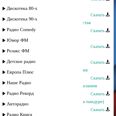
Габибат Буттаева - Матери
Дискотека 80-х
Скачать
Дискотека 90-х
Габибат Буттаева - Мгновение счастья
Радио Comedy
Скачать
Габибат Буттаева - Мечта
Юмор ФМ
Скачать
Релакс ФМ
Габибат Буттаева - Моя боль
Детское радио
Скачать
Динара Джамалудинова - Пожелания
Европа Плюс
Скачать
Наше Радио
Абакар Джамалутдинов - Мои пожелания
Радио Рекорд
Скачать
Даку Гаджиев - Мои пожелания (на пандуре)
Авторадио
Скачать
Радио Книга