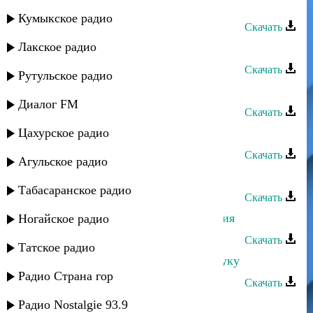
Габибат Буттаева - Мои мысли
Кумыкское радио
Скачать
Лакское радио
Габибат Буттаева - Сынок
Скачать
Рутульское радио
Габибат Буттаева - Ты далеко
Диалог FM
Скачать
Цахурское радио
Габибат Буттаева - Ты нужен мне
Скачать
Агульское радио
Габибат Буттаева - Сон
Табасаранское радио
Скачать
Габибат Буттаева - С днем рождения
Ногайское радио
Скачать
Татское радио
Габибат Буттаева - Протяни мне руку
Радио Страна гор
Скачать
Габибат Буттаева - Одиночество
Радио Nostalgie 93.9