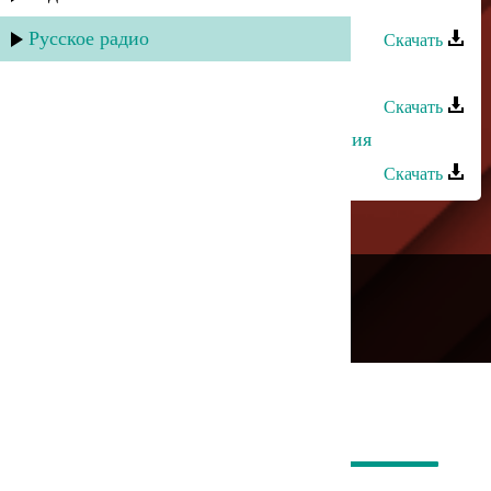
Сабина Абдулаева - Пожелания
Русское радио
Скачать
Габибат и Джамал - Ты далеко
Скачать
Ирада Асварова - Добрые пожелания
Скачать
---
Русское радио