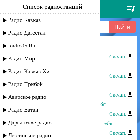
Список радиостанций
габибат буттаева - пожелания
Радио Кавказ
Радио Дагестан
Radio05.Ru
Габибат Буттаева - Пожелания
Скачать
Радио Мир
Габибат Буттаева - Мои слова
Радио Кавказ-Хит
Скачать
Радио Прибой
Габибат Буттаева - Track 07
Скачать
Аварское радио
Габибат Буттаева - Проживу без тебя
Радио Ватан
Скачать
Даргинское радио
Габибат Буттаева - Нет счастья без тебя
Скачать
Лезгинское радио