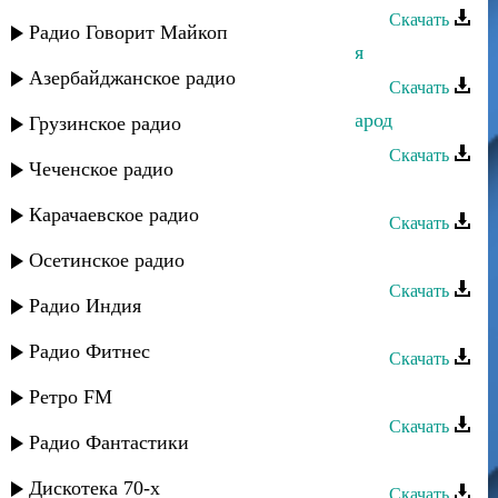
Скачать
Радио Говорит Майкоп
Габибат Буттаева - Не обижай меня
Азербайджанское радио
Скачать
Габибат Буттаева - Мой лакский народ
Грузинское радио
Скачать
Чеченское радио
Габибат Буттаева - Почему
Карачаевское радио
Скачать
Габибат Буттаева - Бусирака
Осетинское радио
Скачать
Радио Индия
Габибат Буттаева - Жизнь
Радио Фитнес
Скачать
Габибат Буттаева - Вай аман
Ретро FM
Скачать
Радио Фантастики
Габибат Буттаева - Боль души
Дискотека 70-х
Скачать