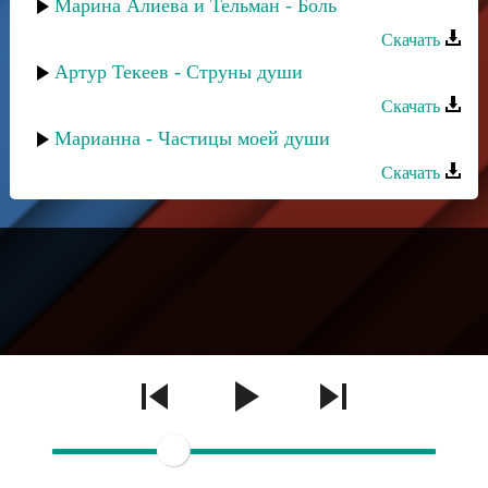
Марина Алиева и Тельман - Боль
Скачать
Артур Текеев - Струны души
Скачать
Марианна - Частицы моей души
Скачать