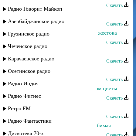
Скачать
Радио Говорит Майкоп
Влад Разинский - Еще нигде
Азербайджанское радио
Скачать
Влад Разинский - А любовь порой жестока
Грузинское радио
Скачать
Чеченское радио
Влад Разинский - Зимний вечер
Карачаевское радио
Скачать
Влад Разинский - Ностальгия
Осетинское радио
Скачать
Радио Индия
Влад Разинский - Дарите женщинам цветы
Радио Фитнес
Скачать
Асадула Бахтанов - Любимая
Ретро FM
Скачать
Радио Фантастики
Назир Джамалудинов - Отчего, любимая
Дискотека 70-х
Скачать