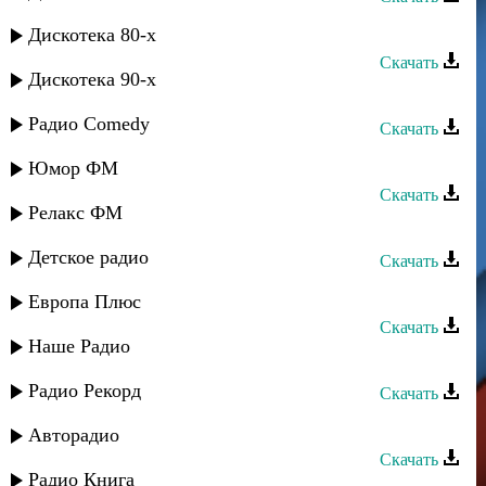
Карим Кадинаев - Где ты любимая
Дискотека 80-х
Скачать
Дискотека 90-х
Руслан Аджиев - Любимая
Радио Comedy
Скачать
Аслан Кубутаев - Любимая
Юмор ФМ
Скачать
Релакс ФМ
Archi-M - Для тебя, моя любимая
Детское радио
Скачать
Амир Джумакаев - Любимая
Европа Плюс
Скачать
Наше Радио
Эльдар Далгатов - Любимая
Радио Рекорд
Скачать
Загир Магомедов - Любимая
Авторадио
Скачать
Радио Книга