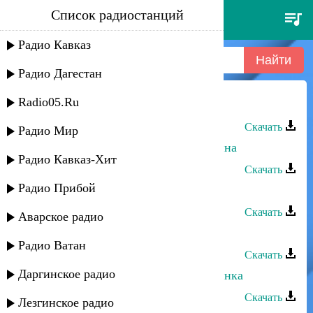
Список радиостанций
влад разинский - любимая моя
Радио Кавказ
Радио Дагестан
Radio05.Ru
Влад Разинский - Любимая моя
Скачать
Радио Мир
Влад Разинский - Любимая женщина
Радио Кавказ-Хит
Скачать
Радио Прибой
Влад Разинский - Сусанночка
Скачать
Аварское радио
Влад Разинский - Отец
Радио Ватан
Скачать
Даргинское радио
Влад Разинский - Армянская лезгинка
Скачать
Лезгинское радио