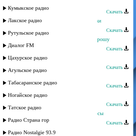
Влад Разинский - Адильхан
Кумыкское радио
Скачать
Лакское радио
Влад Разинский - Помоги, подскажи
Скачать
Рутульское радио
Влад Разинский - Помолюсь и попрошу
Диалог FM
Скачать
Цахурское радио
Влад Разинский - Судьба
Скачать
Агульское радио
Влад Разинский - Вино в бокале
Табасаранское радио
Скачать
Влад Разинский - Воды Арыка
Ногайское радио
Скачать
Татское радио
Влад Разинский - Отца седые волосы
Радио Страна гор
Скачать
Влад Разинский - Облака
Радио Nostalgie 93.9