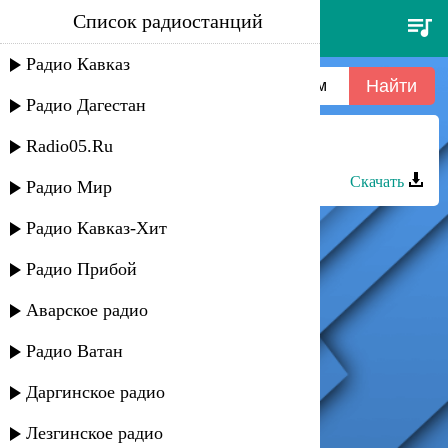
Список радиостанций
виктория дайнеко - под летним
дождём
Радио Кавказ
Радио Дагестан
Radio05.Ru
Салихат Омарова - Под дождем
Скачать
Радио Мир
Радио Кавказ-Хит
Радио Прибой
Аварское радио
Радио Ватан
Даргинское радио
Лезгинское радио