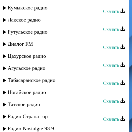
Кавказ группа - Мадина
Кумыкское радио
Скачать
Лакское радио
Ватан группа - Золотая рыбка
Скачать
Рутульское радио
Ватан группа - Фатима
Диалог FM
Скачать
Цахурское радио
Ватан группа - Шуточная
Скачать
Агульское радио
Ватан группа - Къуншидин руш
Табасаранское радио
Скачать
Шадвал группа - Мадина
Ногайское радио
Скачать
Татское радио
Жегьилар группа - Мадина
Радио Страна гор
Скачать
Ватан группа - Замира
Радио Nostalgie 93.9