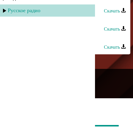
Гапцах группа - Гада чан
Русское радио
Скачать
Берекат группа - Маржана
Скачать
Сувар группа - Сир гъикI гуда?
Скачать
---
Русское радио