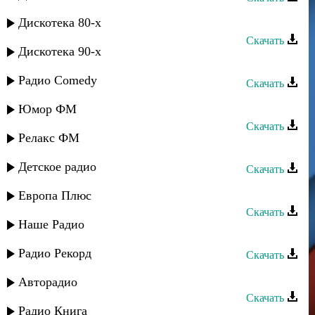
Тайфун группа - Зимний вечер
Дискотека 80-х
Скачать
Дискотека 90-х
Нур группа - Зайнаб
Радио Comedy
Скачать
Мирес группа - Новая студентка
Юмор ФМ
Скачать
Релакс ФМ
Кавказ группа - Ваз багъишда
Детское радио
Скачать
Сувар группа - Лезгинская песня
Европа Плюс
Скачать
Наше Радио
Сувар группа - Лезгинкадал илига
Радио Рекорд
Скачать
Мадина Домбаева - Дагийта дог
Авторадио
Скачать
Радио Книга