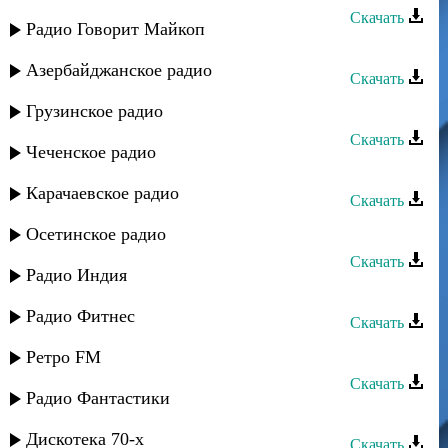
Скачать
Радио Говорит Майкоп
Ватан группа - Дидедиз
Азербайджанское радио
Скачать
Ватан группа - Иер руш
Грузинское радио
Скачать
Чеченское радио
Ватан группа - Мерзият
Карачаевское радио
Скачать
Ватан группа - Хайи югь мубарак
Осетинское радио
Скачать
Радио Индия
Ватан группа - Алина
Радио Фитнес
Скачать
Сувар группа - Лезгинка ягъ гада
Ретро FM
Скачать
Радио Фантастики
Гапцах группа - Милена
Дискотека 70-х
Скачать