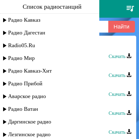
Список радиостанций
ватан группа - къуншидин руш
Радио Кавказ
Радио Дагестан
Radio05.Ru
Ватан группа - Къуншидин руш
Скачать
Радио Мир
Ватан группа - Дидедиз
Радио Кавказ-Хит
Скачать
Радио Прибой
Ватан группа - Лезги руш
Скачать
Аварское радио
Дустар группа - Рушариз
Радио Ватан
Скачать
Даргинское радио
Ватан группа - Друзья
Скачать
Лезгинское радио