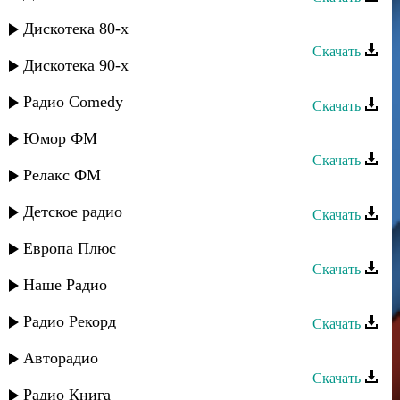
Группа «Домбай» - Моя Теберда
Дискотека 80-х
Скачать
Дискотека 90-х
Нур группа - Лезгистан
Радио Comedy
Скачать
Сувар группа - Лезгинская
Юмор ФМ
Скачать
Релакс ФМ
Тайфун группа - Зимний вечер
Детское радио
Скачать
Нур группа - Зайнаб
Европа Плюс
Скачать
Наше Радио
Кавказ группа - Ваз багъишда
Радио Рекорд
Скачать
Берекат группа - Маржана
Авторадио
Скачать
Радио Книга