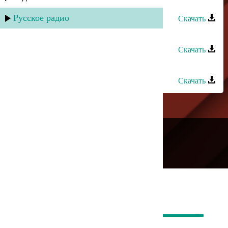
Гапцах группа - Гада чан
Русское радио
Скачать
Нур группа - Наида
Скачать
Сувар группа - Шарвили
Скачать
---
Русское радио