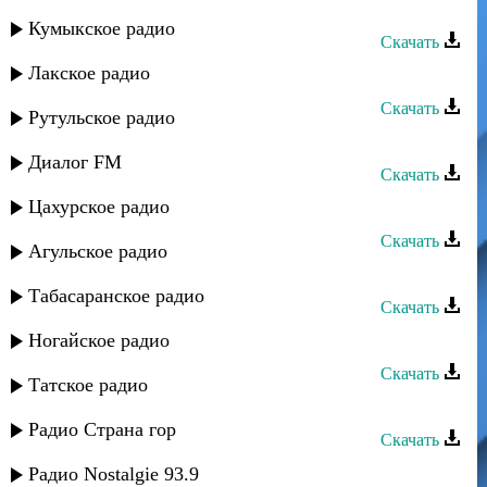
Ватан группа - Иер руш
Кумыкское радио
Скачать
Лакское радио
Ватан группа - Хайи югь мубарак
Скачать
Рутульское радио
ШахДаг группа - Ватан
Диалог FM
Скачать
Цахурское радио
Ватан группа - Мадина
Скачать
Агульское радио
Аран группа - Къуншидин руш
Табасаранское радио
Скачать
Гапцах группа - Рушариз
Ногайское радио
Скачать
Татское радио
Ватан группа - Золотая рыбка
Радио Страна гор
Скачать
Юждаг группа - Рушар
Радио Nostalgie 93.9