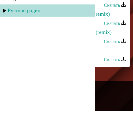
Скачать
Русское радио
Ринат Каримов - Больше не стать (remix)
Скачать
Эльдар Далгатов - Знойной ночью (remix)
Скачать
Азнаур - Лейли (dance remix)
Скачать
---
Русское радио