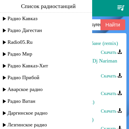
Список радиостанций
валерий леонтьев - дельтаплан
(ayur tsyrenov remix)
Радио Кавказ
Радио Дагестан
Radio05.Ru
Эльдар Мусаев - Поппури на барабане (remix)
Скачать
Радио Мир
Шамиль Ханакаев - Огонь любви (Dj Nariman
Радио Кавказ-Хит
Remix)
Скачать
Радио Прибой
Union - Remix
Аварское радио
Скачать
Радио Ватан
Прямое попадание - Джаная (remix)
Скачать
Даргинское радио
Эльчин Кулиев - Душа поет (remix)
Лезгинское радио
Скачать