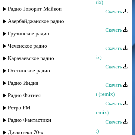
Аслан Идрисов - Моя голубка (remix)
Радио Говорит Майкоп
Скачать
Black Mura - Новая страсть (remix)
Азербайджанское радио
Скачать
Грузинское радио
Эдельвейс - Амантуб (club remix)
Чеченское радио
Скачать
Ахмед Закариев - Мои горцы (remix)
Карачаевское радио
Скачать
Осетинское радио
Аташка Умаров - Озелер (remix)
Радио Индия
Скачать
Загир Магомедов - Салам Алейкум (remix)
Радио Фитнес
Скачать
Ретро FM
Загир Магомедов - Моя равнина (remix)
Радио Фантастики
Скачать
Dag Style - Двигайте телами (remix)
Дискотека 70-х