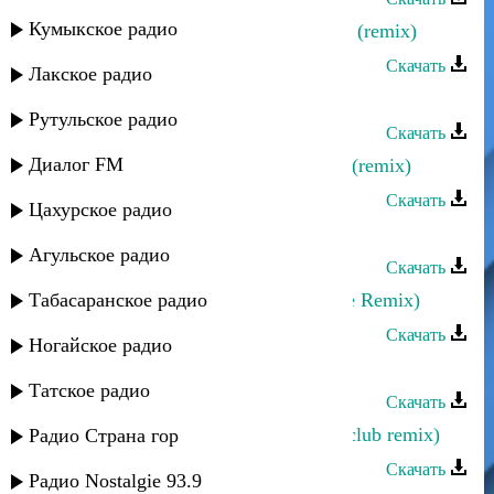
Кумыкское радио
Руслан Магомедов - Таинственная (remix)
Скачать
Лакское радио
Хпедж - Стхайриз (remix)
Рутульское радио
Скачать
Диалог FM
Эльдар Далгатов - Разбила сердце (remix)
Скачать
Цахурское радио
Dj Xenon - Лезгинка (house Remix)
Агульское радио
Скачать
Табасаранское радио
Dj Xenon - Лезгинка (Electro Dance Remix)
Скачать
Ногайское радио
Марина Алиева - Прости (Remix)
Татское радио
Скачать
Эльдар Далгатов - Я люблю тебя (club remix)
Радио Страна гор
Скачать
Радио Nostalgie 93.9