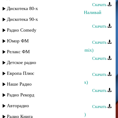
Скачать
Дискотека 80-х
Магомедрасул Курбанмагомедов - Наливай
(remix)
Дискотека 90-х
Скачать
Радио Comedy
Ахмед Ахмедов - Зульфия(remix)
Юмор ФМ
Скачать
Алик Шах-Мурадов - Иллаллах (remix)
Релакс ФМ
Скачать
Детское радио
Илья Ханукаев - Казачка (remix)
Европа Плюс
Скачать
Илья Ханукаев - Воды арыка (remix)
Наше Радио
Скачать
Радио Рекорд
Жасмин - Холодно (Remix)
Авторадио
Скачать
Жасмин - Самый любимый (Remix)
Радио Книга