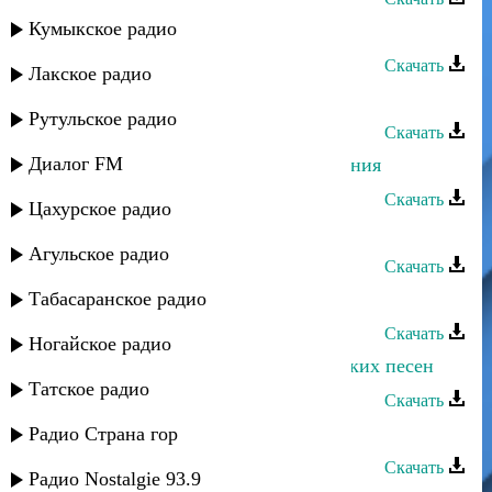
Кумыкское радио
Беневша - Атана лагь зи дидедиз
Скачать
Лакское радио
Беневша - Анора
Рутульское радио
Скачать
Диалог FM
Зухра Магомедова - С Днём рождения
Скачать
Цахурское радио
Беневша - Диде-2
Агульское радио
Скачать
Табасаранское радио
Беневша - Ленивая жена
Скачать
Ногайское радио
Зухра Булгарова - Попурри ногайских песен
Татское радио
Скачать
Беневша - Альвида
Радио Страна гор
Скачать
Радио Nostalgie 93.9