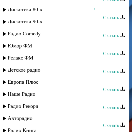
Зухра Магомедова - Балая карабхъа
Дискотека 80-х
Скачать
Дискотека 90-х
Беневша - Тамила
Радио Comedy
Скачать
Беневша - Уф чан аман
Юмор ФМ
Скачать
Релакс ФМ
Беневша - Пуд сталар
Детское радио
Скачать
Аран группа - Беневша цуьк
Европа Плюс
Скачать
Наше Радио
Беневша - Гуля
Радио Рекорд
Скачать
Беневша - Садвал
Авторадио
Скачать
Радио Книга