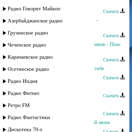
Талисман - Билдир беневша
Радио Говорит Майкоп
Скачать
Зухра Асельдерова и Руслан Атаев -
Азербайджанское радио
Шуточная
Грузинское радио
Скачать
Зухра Асельдерова и Пахрудин Ихивов - Пою
Чеченское радио
любовь моя
Карачаевское радио
Скачать
Зухра Асильдерова - С любовью к тебе
Осетинское радио
Скачать
Радио Индия
Зухра Меджидова - Сен сен
Радио Фитнес
Скачать
Беневша - Беневша
Ретро FM
Скачать
Радио Фантастики
Зухра Магомедова - Нет счастливей меня
Дискотека 70-х
Скачать