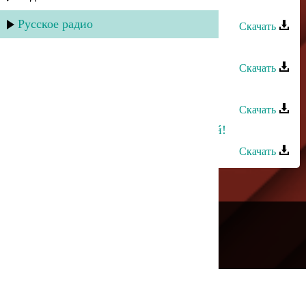
Беневша - Лезгистан
Русское радио
Скачать
Беневша - Кьисмет тахьай яр
Скачать
Беневша - Джан аман
Скачать
Зухра Меджидова - Пой Зухра, пой!
Скачать
---
Русское радио