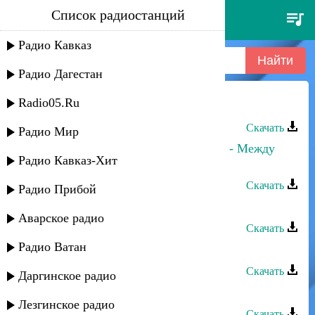
Список радиостанций
беневша - зухра
Радио Кавказ
Радио Дагестан
Radio05.Ru
Беневша - Зухра
Скачать
Радио Мир
Зухра Асельдерова и Руслан Атаев - Между
Радио Кавказ-Хит
нами преграда
Скачать
Радио Прибой
Беневша - Ирада
Аварское радио
Скачать
Радио Ватан
Беневша - Гуьзел руш
Скачать
Даргинское радио
Беневша - Ашуг
Лезгинское радио
Скачать