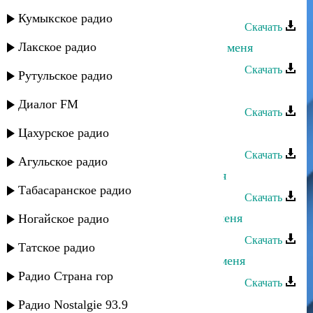
Мурад Садуев - Игра без меня
Кумыкское радио
Скачать
Лакское радио
Эльдар Далгатов - Замуж выйди за меня
Скачать
Рутульское радио
Камила Мурсалова - Радуй меня
Диалог FM
Скачать
Цахурское радио
Ашуг Нуьсрет - Бахтавар
Скачать
Агульское радио
Багавудин Ибрагимов - Пусти меня
Табасаранское радио
Скачать
Асадула Бахтанов - Посмотри на меня
Ногайское радио
Скачать
Татское радио
Гульжанат Исаева - Не смотри на меня
Радио Страна гор
Скачать
Умалав Кебедов - Ты для меня
Радио Nostalgie 93.9