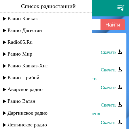
Список радиостанций
бахтавар - зови меня
Радио Кавказ
Радио Дагестан
Radio05.Ru
Daga - Зови меня Дагой
Скачать
Радио Мир
Издаг - Услышь меня
Радио Кавказ-Хит
Скачать
Радио Прибой
Нариман Атаев - Не обманывай меня
Скачать
Аварское радио
Айшат Айсаева - Не обижай меня
Радио Ватан
Скачать
Даргинское радио
Динара Залумханова - Не бросай меня
Скачать
Лезгинское радио