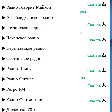
Скачать
Радио Говорит Майкоп
Ринат Каримов - Каким меня ты ядом
наполнила
Азербайджанское радио
Скачать
Грузинское радио
Мая Алимутаева - Не забывай меня
Чеченское радио
Скачать
Закир Салаватов - Пойми меня
Карачаевское радио
Скачать
Осетинское радио
Rido - Прошу забудь меня
Радио Индия
Скачать
Dj Nariman - Майя - Не забывай меня
Радио Фитнес
Скачать
Ретро FM
Ашуг Абдул - Бахтавар
Радио Фантастики
Скачать
Айшат Магомедова - Прости меня
Дискотека 70-х