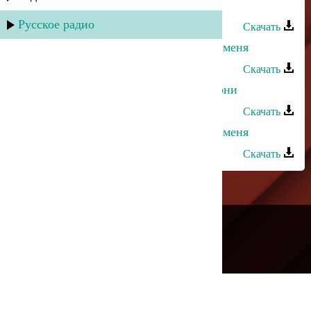
Заирбек Ордашев - Обними меня
Русское радио
Скачать
Апанди Исмаилгаджиев - Обними меня
Скачать
Кристина Азизханова - Меня не гони
Скачать
Ульзана Максудова - Посмотри на меня
Скачать
---
Русское радио