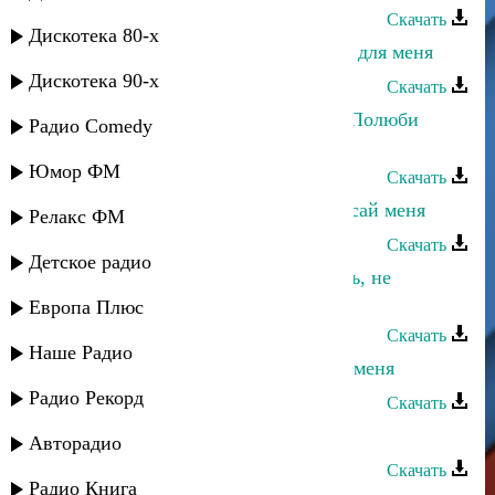
Скачать
Дискотека 80-х
Айшат Магомедова - Ты создан не для меня
Дискотека 90-х
Скачать
Марианна и Апанди Магомедов - Полюби
Радио Comedy
меня
Юмор ФМ
Скачать
Джамиля Джамалодинова - Не бросай меня
Релакс ФМ
Скачать
Детское радио
Заур Темиров - Ты меня не любишь, не
жалеешь
Европа Плюс
Скачать
Наше Радио
Хадижат Джамалудинова - Забери меня
Радио Рекорд
Скачать
Айшат Насрулаева - Береги меня
Авторадио
Скачать
Радио Книга