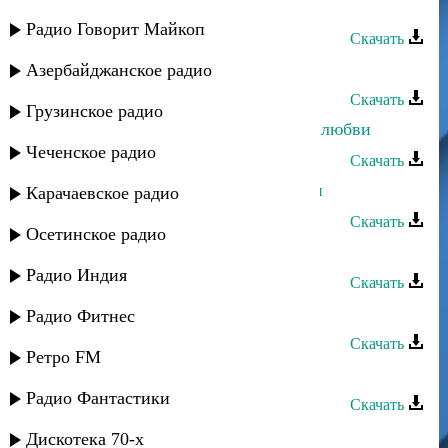
Баганд Булатов - Где ты родная
Радио Говорит Майкоп
Скачать
Магомед Османов - Океан любви
Азербайджанское радио
Скачать
Грузинское радио
Мисрина Магомедова - Лекарство любви
Чеченское радио
Скачать
Нурулла Раджабов - Дерево Любви
Карачаевское радио
Скачать
Осетинское радио
Салимат Гаджиева - Врата любви
Радио Индия
Скачать
Ирада Асварова - Огонь любви
Радио Фитнес
Скачать
Ретро FM
Руслан Гасанов - Сила любви
Радио Фантастики
Скачать
Азнаур - Вопреки любви
Дискотека 70-х