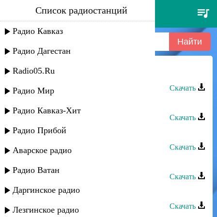
Список радиостанций
баганд булатов - в плену любви
Радио Кавказ
Радио Дагестан
Radio05.Ru
Баганд Булатов - В плену любви
Скачать
Радио Мир
Зарипат - В плену любви
Радио Кавказ-Хит
Скачать
Радио Прибой
Баганд Булатов - Дук вази
Скачать
Аварское радио
Баганд Булатов - Твои глаза
Радио Ватан
Скачать
Даргинское радио
Баганд Булатов - Горянка
Скачать
Лезгинское радио