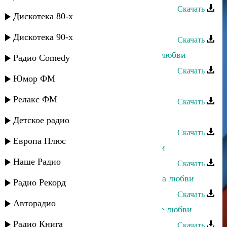
Скачать
Дискотека 80-х
Саид Шабанов - Высота любви
Дискотека 90-х
Скачать
Тамерлан Хункенханов - История любви
Радио Comedy
Скачать
Юмор ФМ
Асадула Бахтанов - Крик любви
Релакс ФМ
Скачать
Руслан Рамазанов - Аромат любви
Детское радио
Скачать
Европа Плюс
Хава Газахова - Нет сильнее любви
Наше Радио
Скачать
Ульзана Максудова - Разбитая чаша любви
Радио Рекорд
Скачать
Авторадио
Джамал Джамалов - Воспоминание любви
Радио Книга
Скачать