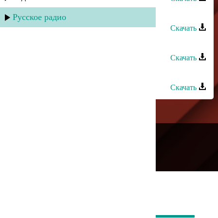
Нурулла Раджабов - Огонь любви
Русское радио
Скачать
Зухра Меджидова - Радуга любви
Скачать
Руслан Гасанов - Сила любви
Скачать
---
Русское радио