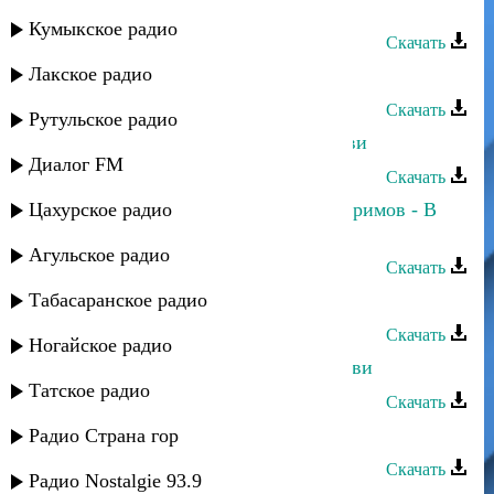
Баганд Булатов - Во сне
Кумыкское радио
Скачать
Лакское радио
Баганд Булатов - Для тебя
Скачать
Рутульское радио
Хасбулат Рахманов - В плену любви
Диалог FM
Скачать
Цахурское радио
Альбина Салимгереева и Ринат Каримов - В
плену любви
Агульское радио
Скачать
Табасаранское радио
Баганд Булатов - Где ты, родная
Скачать
Ногайское радио
Санижат Султанова - В плену любви
Татское радио
Скачать
Баганд Булатов - Не могу забыть...
Радио Страна гор
Скачать
Радио Nostalgie 93.9