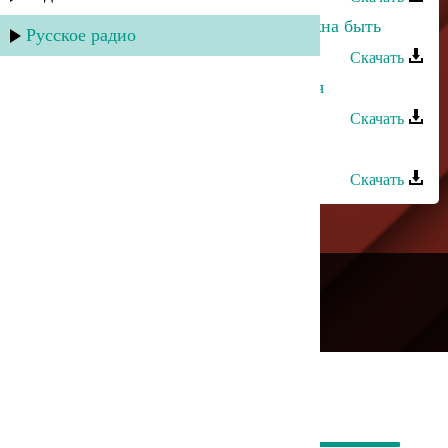
Мадани Ибрагимов - Любовь должна быть
Русское радио
Скачать
Багавудин Ибрагимов - Мои друзья
Скачать
Багавудин Ибрагимов - О тебе
Скачать
---
Русское радио