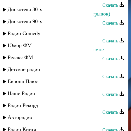
Скачать
Дискотека 80-х
Багавудин Ибрагимов - Скажи...(отрывок)
Дискотека 90-х
Скачать
Багавудин Ибрагимов - Гlулана
Радио Comedy
Скачать
Юмор ФМ
Багавудин Ибрагимов - Вернись ко мне
Релакс ФМ
Скачать
Багавудин Ибрагимов - Глулана
Детское радио
Скачать
Европа Плюс
Багавудин Ибрагимов - Мурадар
Наше Радио
Скачать
Багавудин Ибрагимов - Мой народ
Радио Рекорд
Скачать
Авторадио
Багавудин Ибрагимов - Пандур
Радио Книга
Скачать