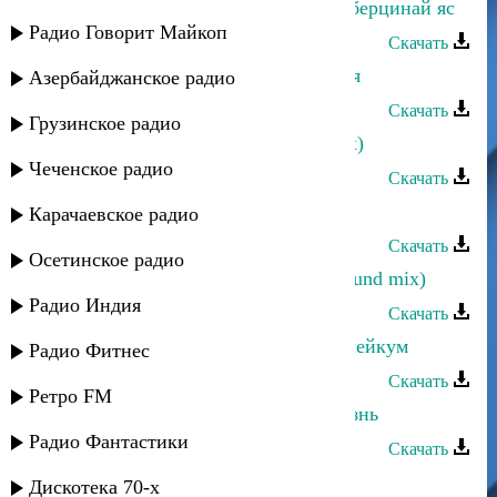
Багавудин Ибрагимов - Огь берал берцинай яс
Радио Говорит Майкоп
Скачать
Багавудин Ибрагимов - Моя богиня
Азербайджанское радио
Скачать
Грузинское радио
Багавудин Ибрагимов - Летом (rmx)
Чеченское радио
Скачать
Багавудин Ибрагимов - Кцlар
Карачаевское радио
Скачать
Осетинское радио
Багавудин Ибрагимов - Динара (sound mix)
Радио Индия
Скачать
Багавудин Ибрагимов - Ассалам алейкум
Радио Фитнес
Скачать
Ретро FM
Багавудин Ибрагимов - Ты моя жизнь
Радио Фантастики
Скачать
Багавудин Ибрагимов - Горянка
Дискотека 70-х