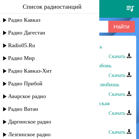
Список радиостанций
багавудин ибрагимов - моя
любовь
Радио Кавказ
Радио Дагестан
Radio05.Ru
Багавудин Ибрагимов - Моя любовь
Скачать
Радио Мир
Багавудин Ибрагимов - Прощай любовь
Радио Кавказ-Хит
Скачать
Радио Прибой
Багавудин Ибрагимов - Скажи что любишь
Скачать
Аварское радио
Багавудин Ибрагимов - Агуло-аварская
Радио Ватан
Скачать
Даргинское радио
Багавудин Ибрагимов - Къули вун
Скачать
Лезгинское радио