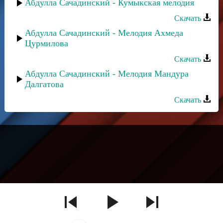
Абдулла Сачадинский - Кумыкская мелодия
Скачать
Абдулла Сачадинский - Мелодия Ахмеда
Цурмилова
Скачать
Абдулла Сачадинский - Мелодия Мандура
Далгатова
Скачать