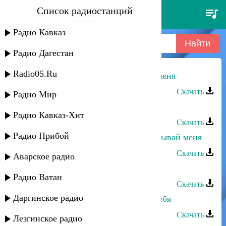
Список радиостанций
ашура ибрагимова - не забывай
меня
Радио Кавказ
Радио Дагестан
Radio05.Ru
Ашура Ибрагимова - Не забывай меня
Скачать
Радио Мир
Ашура Ибрагимова - Дарганти
Радио Кавказ-Хит
Скачать
Радио Прибой
Магомедсалам Магомедов - Не забывай меня
Скачать
Аварское радио
Ашура Ибрагимова - Одна звезда
Радио Ватан
Скачать
Даргинское радио
Ашура Ибрагимова - Не хватает тебя
Скачать
Лезгинское радио