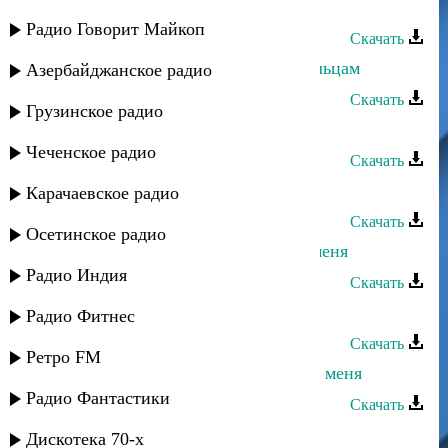
жалеешь
Радио Говорит Майкоп
Скачать
Дагмара Ибрагимова - Салам рутульцам
Азербайджанское радио
Скачать
Грузинское радио
Айшат Айсаева - Не обижай меня
Чеченское радио
Скачать
Дагмара Ибрагимова - Гогьма
Карачаевское радио
Скачать
Осетинское радио
Динара Залумханова - Не бросай меня
Радио Индия
Скачать
Мурад Садуев - Игра без меня
Радио Фитнес
Скачать
Ретро FM
Эльдар Далгатов - Замуж выйди за меня
Радио Фантастики
Скачать
Камила Мурсалова - Радуй меня
Дискотека 70-х