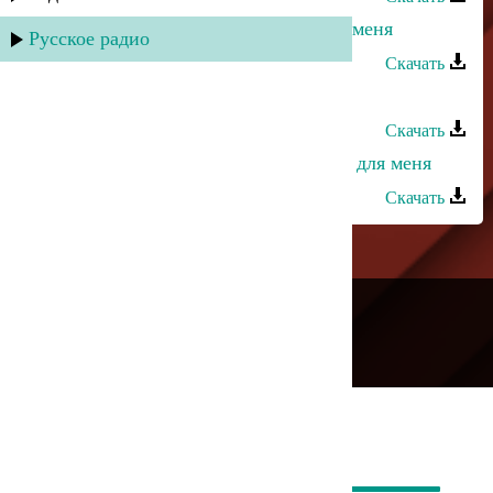
Хадижат Джамалудинова - Забери меня
Русское радио
Скачать
Айшат Магомедова - Прости меня
Скачать
Айшат Магомедова - Ты создан не для меня
Скачать
---
Русское радио