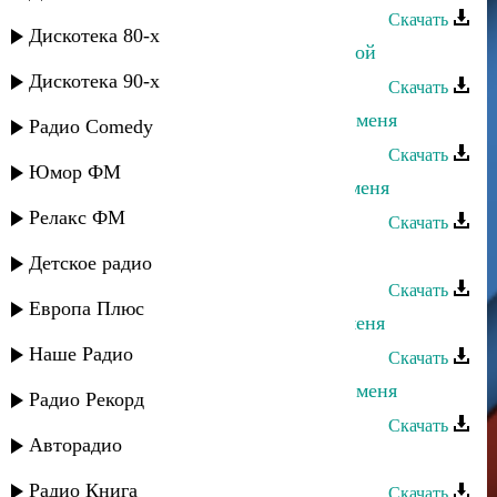
Скачать
Дискотека 80-х
Дагмара Ибрагимова - Любимый мой
Дискотека 90-х
Скачать
Ульзана Максудова - Посмотри на меня
Радио Comedy
Скачать
Юмор ФМ
Гульжанат Исаева - Не смотри на меня
Релакс ФМ
Скачать
Умалав Кебедов - Ты для меня
Детское радио
Скачать
Европа Плюс
Асадула Бахтанов - Посмотри на меня
Наше Радио
Скачать
Апанди Исмаилгаджиев - Обними меня
Радио Рекорд
Скачать
Авторадио
Заирбек Ордашев - Обними меня
Радио Книга
Скачать