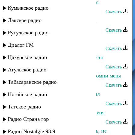
Мая Алимутаева - Не забывай меня
Кумыкское радио
Скачать
Лакское радио
Ашура Ибрагимова - Ангел сердца
Скачать
Рутульское радио
Ашура Ибрагимова - Я горянка
Диалог FM
Скачать
Цахурское радио
Dj Nariman - Майя - Не забывай меня
Скачать
Агульское радио
Умайра Шахбанова - Не забывай помни меня
Табасаранское радио
Скачать
Марианна - Не забывай помни меня
Ногайское радио
Скачать
Татское радио
Асадула Бахтанов - Посмотри на меня
Радио Страна гор
Скачать
Заур Темиров - Ты меня не любишь, не
Радио Nostalgie 93.9