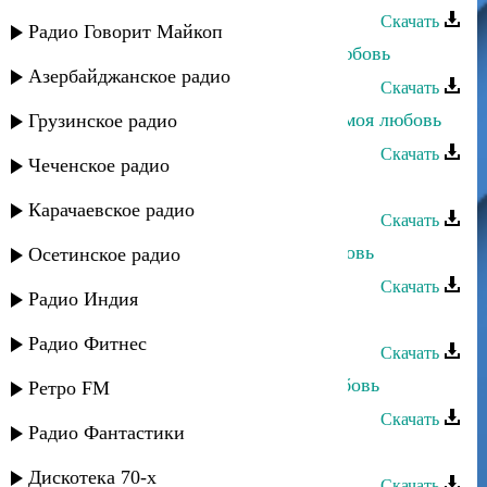
Скачать
Радио Говорит Майкоп
Багавудин Ибрагимов - Прощай любовь
Азербайджанское радио
Скачать
Джанибек Рамазанов - Зачем тебе моя любовь
Грузинское радио
Скачать
Чеченское радио
Дагир Магомедов - Ушла любовь
Карачаевское радио
Скачать
Руслан Магомедов - Безумная любовь
Осетинское радио
Скачать
Радио Индия
Асланбек Идрисов - Любовь горца
Радио Фитнес
Скачать
Асадула Бахтанов - Напрасная любовь
Ретро FM
Скачать
Радио Фантастики
Марат Джакавов - Где моя любовь
Дискотека 70-х
Скачать