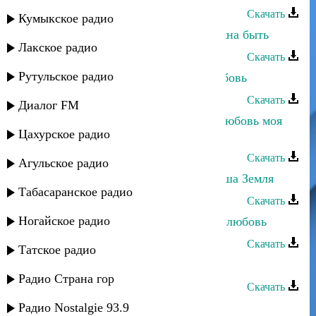
Скачать
Кумыкское радио
Мадани Ибрагимов - Любовь должна быть
Лакское радио
Скачать
Рутульское радио
Зарема Муртазалиева - Первая любовь
Скачать
Диалог FM
Гусейн Манапов и Negd Pul - Ты любовь моя
Цахурское радио
первая
Скачать
Агульское радио
Эльдар Муслимов и Дженнет - Наша Земля
Табасаранское радио
Скачать
Ногайское радио
Магомед Аликперов - Потерянная любовь
Скачать
Татское радио
Ислам Рамазанов - Любовь
Радио Страна гор
Скачать
Радио Nostalgie 93.9
Rido - Это уже не любовь