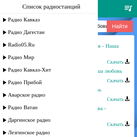
Список радиостанций
ахмед адамоков, даяна
тамазова - любовь хрустальная
Радио Кавказ
наша
Радио Дагестан
Radio05.Ru
Анастасия Андреа и Султан Трамов - Наша
любовь
Радио Мир
Скачать
Радио Кавказ-Хит
Хасбулат Рахманов и Фатима - Наша любовь
Скачать
Радио Прибой
Марина Мустафаева - Наша любовь
Аварское радио
Скачать
Радио Ватан
Ахмед Ахмедов и Нуриана Каллаева -
Спасибо за любовь
Даргинское радио
Скачать
Лезгинское радио
Зайнаб Абсаматова - Наша любовь