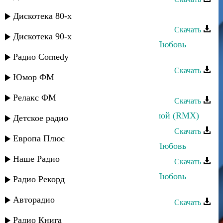
Магомед Аликперов - Моя любовь
Дискотека 80-х
Скачать
Дискотека 90-х
Хасбулат Рахманов и Марианна - Любовь
убита
Радио Comedy
Скачать
Юмор ФМ
Ахмед Закариев - Наши радости
Релакс ФМ
Скачать
Ахмед Закариев - Встреча с любимой (RMX)
Детское радио
Скачать
Европа Плюс
Ульзана Максудова - Безответная Любовь
Наше Радио
Скачать
Хасбулат Рахманов и Марианна - Любовь
Радио Рекорд
убита
Авторадио
Скачать
Telman jt - Моя любовь
Радио Книга