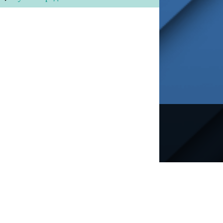
---
Русское радио