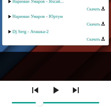
Нариман Умаров - Яхсай...
Скачать
Нариман Умаров - Юртум
Скачать
Dj Serg - Аташка-2
Скачать