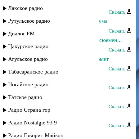
Асхат Айдемиров - Гечелер гете-2
Лакское радио
Скачать
Рутульское радио
Асхат Айдемиров - Гиргенсен яшаума
Скачать
Диалог FM
Асхат Айдемиров - Гулльер берме сюемен...
Цахурское радио
Скачать
Агульское радио
Асхат Айдемиров - Къара къашларынг
Скачать
Табасаранское радио
Асхат Айдемиров - Кавказ
Ногайское радио
Скачать
Асхат Айдемиров - Лейла
Татское радио
Скачать
Радио Страна гор
Асхат Айдемиров - Ана юрекь
Радио Nostalgie 93.9
Скачать
Асхат Айдемиров - Анамма
Радио Говорит Майкоп