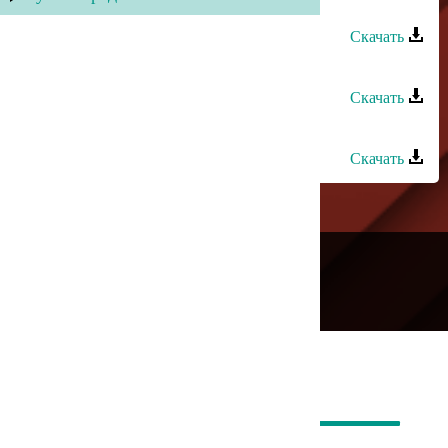
Асхат Айдемиров - Сестры
Скачать
Асхат Айдемиров - Гьар елукъсан
Скачать
Асхат Айдемиров - Приди
Скачать
---
Русское радио