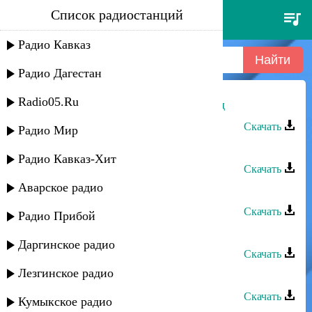
Список радиостанций
асхат айдемиров - яблоневый
сад
Радио Кавказ
Радио Дагестан
Radio05.Ru
Асхат Айдемиров - Яблоневый сад
Скачать
Радио Мир
Асхат Айдемиров - Откен заман
Радио Кавказ-Хит
Скачать
Аварское радио
Асхат Айдемиров - Сабина
Скачать
Радио Прибой
Асхат Айдемиров - Дуньялар
Даргинское радио
Скачать
Лезгинское радио
Асхат Айдемиров - Гечелер гете
Скачать
Кумыкское радио