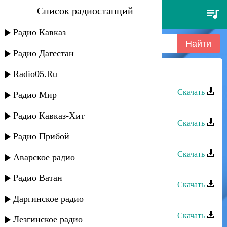
Список радиостанций
асхат айдемиров - долалай
Радио Кавказ
Радио Дагестан
Radio05.Ru
Асхат Айдемиров - Долалай
Скачать
Радио Мир
Асхат Айдемиров - Кавказ
Радио Кавказ-Хит
Скачать
Радио Прибой
Асхат Айдемиров - Къайдасан
Скачать
Аварское радио
Асхат Айдемиров - Приди
Радио Ватан
Скачать
Даргинское радио
Асхат Айдемиров - Сестры
Скачать
Лезгинское радио