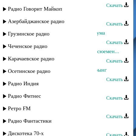
Скачать
Радио Говорит Майкоп
Асхат Айдемиров - Гечелер гете-2
Азербайджанское радио
Скачать
Асхат Айдемиров - Гиргенсен яшаума
Грузинское радио
Скачать
Чеченское радио
Асхат Айдемиров - Гулльер берме сюемен...
Карачаевское радио
Скачать
Асхат Айдемиров - Къара къашларынг
Осетинское радио
Скачать
Радио Индия
Асхат Айдемиров - Зарема
Радио Фитнес
Скачать
Асхат Айдемиров - Лейла
Ретро FM
Скачать
Радио Фантастики
Асхат Айдемиров - Ана юрекь
Дискотека 70-х
Скачать