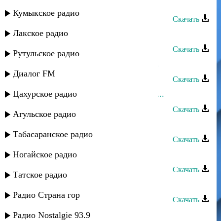
Асхат Айдемиров - Солнышко
Кумыкское радио
Скачать
Лакское радио
Асхат Айдемиров - Весёлая
Скачать
Рутульское радио
Асхат Айдемиров - Мендей сени...
Диалог FM
Скачать
Цахурское радио
Асхат Айдемиров - Песня далалай...
Скачать
Агульское радио
Асхат Айдемиров - Радима
Табасаранское радио
Скачать
Асхат Айдемиров - Сабина
Ногайское радио
Скачать
Татское радио
Асхат Айдемиров - Дуньялар
Радио Страна гор
Скачать
Асхат Айдемиров - Гечелер гете
Радио Nostalgie 93.9