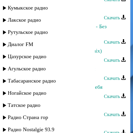
Кумыкское радио
Аслан Гусейнов - Маме
Скачать
Лакское радио
Марина Алиева и Аслан Гусейнов - Без
Рутульское радио
границ
Скачать
Диалог FM
Аслан Идрисов - Моя голубка (remix)
Цахурское радио
Скачать
Агульское радио
Аслан Гусейнов - Я пьян от любви
Скачать
Табасаранское радио
Аслан Гусейнов - Сильно люблю тебя
Ногайское радио
Скачать
Татское радио
Аслан Кятов - Шахерезада
Скачать
Радио Страна гор
Аслан Гусейнов - Нежность
Радио Nostalgie 93.9
Скачать