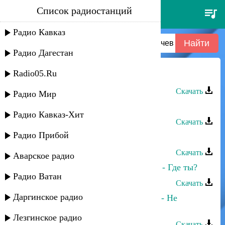
Список радиостанций
аслан тхакумачев - 040-аслан
тхакумачев - хъуапсэ
Радио Кавказ
Радио Дагестан
Radio05.Ru
Аслан Тхакумачев - Уэ зомыхъуэж
Скачать
Радио Мир
Аслан Гусейнов - Променяла меня
Радио Кавказ-Хит
Скачать
Радио Прибой
Аслан Кубутаев - Красавица
Скачать
Аварское радио
Марина Алиева и Аслан Гусейнов - Где ты?
Радио Ватан
Скачать
Даргинское радио
Тимур Темиров и Аслан Гусейнов - Не
переживай
Лезгинское радио
Скачать