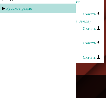
Прямое попадание и Аслан Гусейнов -
Осенний дождь
Русское радио
Скачать
Аслан Идрисов - Хайи Чил (Родная Земля)
Скачать
Аслан Гусейнов - Би вафа
Скачать
Аслан Идрисов - Ангел красоты
Скачать
---
Русское радио