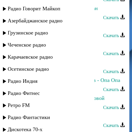
Аслан Гусейнов - Меня зовут Аслан
Радио Говорит Майкоп
Скачать
Азербайджанское радио
Аслан Гусейнов - Коджари
Грузинское радио
Скачать
Аслан Гусейнов - Джана
Чеченское радио
Скачать
Карачаевское радио
Аслан Кубутаев - Чудесная ночь
Осетинское радио
Скачать
Аслан Гусейнов и Эльдар Далгатов - Опа Опа
Радио Индия
Скачать
Радио Фитнес
Аслан Гусейнов - Все начнем по новой
Ретро FM
Скачать
Аслан Идрисов - С новым годом
Радио Фантастики
Скачать
Дискотека 70-х