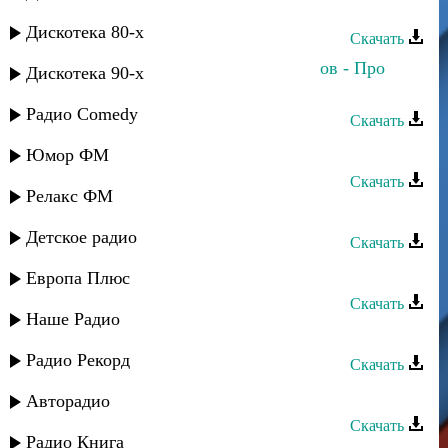
Аслан Идрисов - Махачкала
Дискотека 80-х
Скачать
Камила Мурсалова и Аслан Идрисов - Про
Дискотека 90-х
любовь
Радио Comedy
Скачать
Аслан Идрисов - Народная
Юмор ФМ
Скачать
Релакс ФМ
Аслан Кубутаев - Ве каре улар
Детское радио
Скачать
Аслан Кубутаев - Агулар
Европа Плюс
Скачать
Наше Радио
Аслан Кубутаев - Любимая
Радио Рекорд
Скачать
Аслан Кубутаев - Любимой
Авторадио
Скачать
Радио Книга