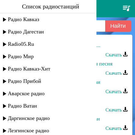
Список радиостанций
аслан тлебзу - моя песня
Радио Кавказ
Радио Дагестан
Radio05.Ru
Асхат Айдемиров - Песня далалай...
Скачать
Радио Мир
Асадула Бахтанов - Бомба аварская песня
Радио Кавказ-Хит
Скачать
Радио Прибой
Аслан Гусейнов - Расскажи о любви
Скачать
Аварское радио
Аслан Гусейнов - Нежность
Радио Ватан
Скачать
Даргинское радио
Аслан Гусейнов - Меня зовут Аслан
Скачать
Лезгинское радио