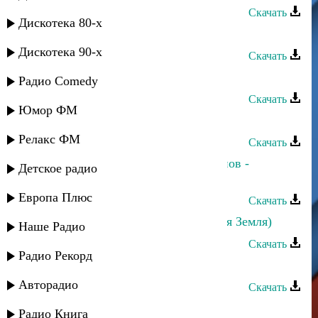
Скачать
Дискотека 80-х
Аслан Кубутаев - Агулар
Дискотека 90-х
Скачать
Аслан Кубутаев - Любимая
Радио Comedy
Скачать
Юмор ФМ
Аслан Кубутаев - Любимой
Релакс ФМ
Скачать
Прямое попадание и Аслан Гусейнов -
Детское радио
Осенний дождь
Европа Плюс
Скачать
Аслан Идрисов - Хайи Чил (Родная Земля)
Наше Радио
Скачать
Радио Рекорд
Аслан Гусейнов - Би вафа
Авторадио
Скачать
Айшат Айсаева - Песня гор
Радио Книга