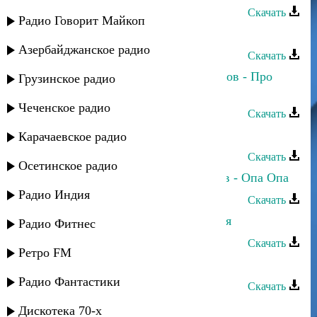
Скачать
Радио Говорит Майкоп
Аслан Идрисов - Махачкала
Азербайджанское радио
Скачать
Камила Мурсалова и Аслан Идрисов - Про
Грузинское радио
любовь
Чеченское радио
Скачать
Аслан Идрисов - Народная
Карачаевское радио
Скачать
Осетинское радио
Аслан Гусейнов и Эльдар Далгатов - Опа Опа
Радио Индия
Скачать
Асият Кумратова - Радостная песня
Радио Фитнес
Скачать
Ретро FM
Ирада Асварова - Лети песня
Радио Фантастики
Скачать
Аслан Кубутаев - Ве каре улар
Дискотека 70-х