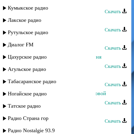
Аслан Гусейнов - Коджари
Кумыкское радио
Скачать
Лакское радио
Аслан Гусейнов - Джана
Скачать
Рутульское радио
Аслан Кубутаев - Чудесная ночь
Диалог FM
Скачать
Цахурское радио
Айдумбек Камилов - Народная песня
Скачать
Агульское радио
Аслан Гусейнов - Променяла меня
Табасаранское радио
Скачать
Аслан Гусейнов - Все начнем по новой
Ногайское радио
Скачать
Татское радио
Адат дуэт - Песня шофера
Радио Страна гор
Скачать
Аслан Идрисов - С новым годом
Радио Nostalgie 93.9