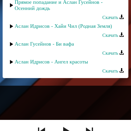
Прямое попадание и Аслан Гусейнов -
Осенний дождь
Скачать
Аслан Идрисов - Хайи Чил (Родная Земля)
Скачать
Аслан Гусейнов - Би вафа
Скачать
Аслан Идрисов - Ангел красоты
Скачать