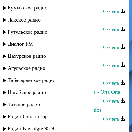
Аслан Кятов - Шахерезада
Кумыкское радио
Скачать
Лакское радио
Аслан Кятов - Ночь, туманы
Скачать
Рутульское радио
Аслан Кятов - Ты моё солнце
Диалог FM
Скачать
Цахурское радио
Аслан Кятов - Прости за всё
Скачать
Агульское радио
Халил Алиев - Я не забуду тебя
Табасаранское радио
Скачать
Аслан Гусейнов и Эльдар Далгатов - Опа Опа
Ногайское радио
Скачать
Татское радио
Аслан Идрисов - Моя голубка (remix)
Радио Страна гор
Скачать
Аслан Гусейнов - Я пьян от любви
Радио Nostalgie 93.9