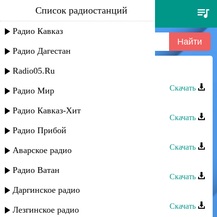
Список радиостанций
аслан кятов - я не забуду
Радио Кавказ
Радио Дагестан
Radio05.Ru
Аслан Кятов - Вспоминаю
Скачать
Радио Мир
Аслан Гусейнов - Я не забуду тебя
Радио Кавказ-Хит
Скачать
Радио Прибой
Аслан Кятов - Дай мне на память
Скачать
Аварское радио
Аслан Кятов - Каблучки
Радио Ватан
Скачать
Даргинское радио
Аслан Кятов - Цыганка
Скачать
Лезгинское радио