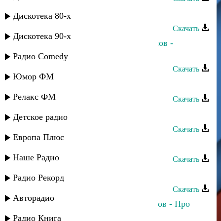
Хава Газахова - Яне забуду тебя
Дискотека 80-х
Скачать
Дискотека 90-х
Прямое попадание и Аслан Гусейнов -
Осенний дождь
Радио Comedy
Скачать
Юмор ФМ
Ризван - Не забуду
Релакс ФМ
Скачать
Аслан Гусейнов - Променяла меня
Детское радио
Скачать
Европа Плюс
Аслан Идрисов - Ангел красоты
Наше Радио
Скачать
Аслан Гусейнов - Би вафа
Радио Рекорд
Скачать
Авторадио
Камила Мурсалова и Аслан Идрисов - Про
любовь
Радио Книга