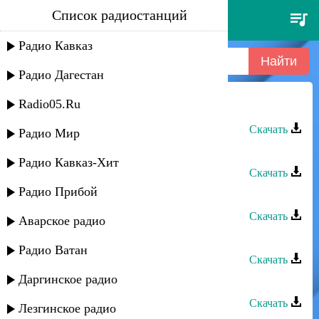
Список радиостанций
аслан кубутаев - агулар
Радио Кавказ
Радио Дагестан
Radio05.Ru
Аслан Кубутаев - Агулар
Скачать
Радио Мир
Аслан Кубутаев - Красавица
Радио Кавказ-Хит
Скачать
Радио Прибой
Аслан Кубутаев - Чудесная ночь
Скачать
Аварское радио
Аслан Кубутаев - Любимой
Радио Ватан
Скачать
Даргинское радио
Аслан Кубутаев - Любимая
Скачать
Лезгинское радио