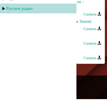
Прямое попадание и Аслан Гусейнов -
Осенний дождь
Русское радио
Скачать
Аслан Идрисов - Хайи Чил (Родная Земля)
Скачать
Аслан Гусейнов - Би вафа
Скачать
Аслан Идрисов - Ангел красоты
Скачать
---
Русское радио