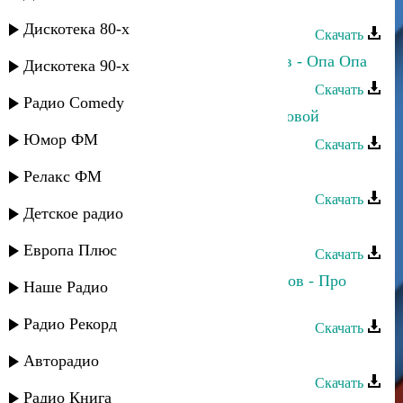
Аслан Гусейнов - Джана
Дискотека 80-х
Скачать
Аслан Гусейнов и Эльдар Далгатов - Опа Опа
Дискотека 90-х
Скачать
Радио Comedy
Аслан Гусейнов - Все начнем по новой
Юмор ФМ
Скачать
Аслан Идрисов - С новым годом
Релакс ФМ
Скачать
Детское радио
Аслан Идрисов - Махачкала
Европа Плюс
Скачать
Камила Мурсалова и Аслан Идрисов - Про
Наше Радио
любовь
Радио Рекорд
Скачать
Аслан Идрисов - Народная
Авторадио
Скачать
Радио Книга