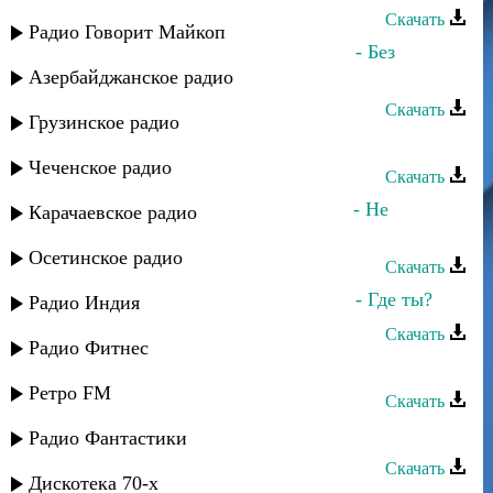
Скачать
Радио Говорит Майкоп
Марина Алиева и Аслан Гусейнов - Без
границ
Азербайджанское радио
Скачать
Грузинское радио
Аслан Гусейнов - Маме
Чеченское радио
Скачать
Тимур Темиров и Аслан Гусейнов - Не
Карачаевское радио
переживай
Осетинское радио
Скачать
Марина Алиева и Аслан Гусейнов - Где ты?
Радио Индия
Скачать
Радио Фитнес
Аслан Кятов - Шахерезада
Ретро FM
Скачать
Аслан Гусейнов - Коджари
Радио Фантастики
Скачать
Дискотека 70-х