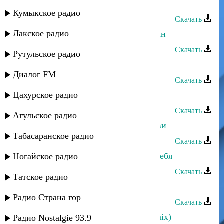
Аслан Кубутаев - Ве каре улар
Кумыкское радио
Скачать
Лакское радио
Аслан Гусейнов - Меня зовут Аслан
Скачать
Рутульское радио
Аслан Гусейнов - Променяла меня
Диалог FM
Скачать
Цахурское радио
Аслан Гусейнов - Нежность
Скачать
Агульское радио
Аслан Гусейнов - Расскажи о любви
Табасаранское радио
Скачать
Аслан Гусейнов - Сильно люблю тебя
Ногайское радио
Скачать
Татское радио
Аслан Гусейнов - Я пьян от любви
Радио Страна гор
Скачать
Аслан Идрисов - Моя голубка (remix)
Радио Nostalgie 93.9