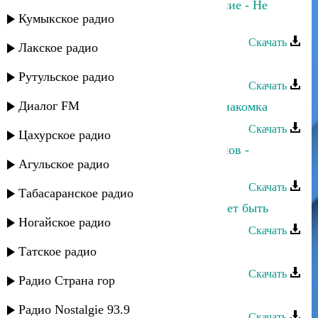
Аслан Гусейнов и Прямое попадание - Не
Кумыкское радио
грусти
Скачать
Лакское радио
Аслан Гусейнов - Поппури № 2
Рутульское радио
Скачать
Диалог FM
Кристина и Аслан Гусейнов - Незнакомка
Скачать
Цахурское радио
Прямое попадание и Аслан Гусейнов -
Агульское радио
Говорила
Скачать
Табасаранское радио
Аслан Гусейнов и Negd pull - Может быть
Ногайское радио
Скачать
Татское радио
Аслан Гусейнов - Bivafa
Скачать
Радио Страна гор
Аслан Гусейнов - Променяла меня
Радио Nostalgie 93.9
Скачать