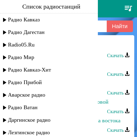
Список радиостанций
аслан гусейнов - лезгинка №5
Радио Кавказ
Радио Дагестан
Radio05.Ru
Аслан Гусейнов - Лезгинка №5
Скачать
Радио Мир
Аслан Гусейнов - Лезгинка №5
Радио Кавказ-Хит
Скачать
Радио Прибой
Аслан Гусейнов - Джана
Скачать
Аварское радио
Аслан Гусейнов - Все начнем по новой
Радио Ватан
Скачать
Даргинское радио
Кристина и Аслан Гусейнов - Душа востока
Скачать
Лезгинское радио