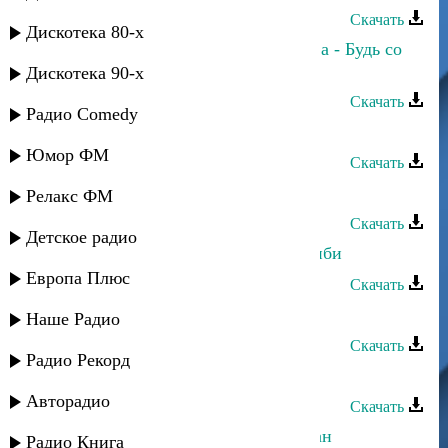
Скачать
Дискотека 80-х
Аслан Гусейнов и Лариса Гаджиева - Будь со
мной
Дискотека 90-х
Скачать
Радио Comedy
Аслан Гусейнов - Поппури
Юмор ФМ
Скачать
Аслан Гусейнов - Би вафа
Релакс ФМ
Скачать
Детское радио
Аслан Гусейнов и Negd pull - Хабиби
Европа Плюс
Скачать
Аслан Гусейнов - Коджари
Наше Радио
Скачать
Радио Рекорд
Аслан Гусейнов - Маме
Авторадио
Скачать
Аслан Гусейнов - Меня зовут Аслан
Радио Книга