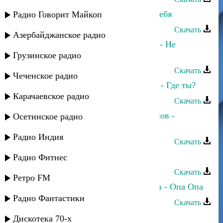
Аслан Гусейнов - Сильно люблю тебя
Радио Говорит Майкоп
Скачать
Азербайджанское радио
Тимур Темиров и Аслан Гусейнов - Не
переживай
Грузинское радио
Скачать
Чеченское радио
Марина Алиева и Аслан Гусейнов - Где ты?
Карачаевское радио
Скачать
Прямое попадание и Аслан Гусейнов -
Осетинское радио
Осенний дождь
Радио Индия
Скачать
Аслан Гусейнов - Я пьян от любви
Радио Фитнес
Скачать
Ретро FM
Аслан Гусейнов и Эльдар Далгатов - Опа Опа
Радио Фантастики
Скачать
Аслан Гусейнов - Нежность
Дискотека 70-х