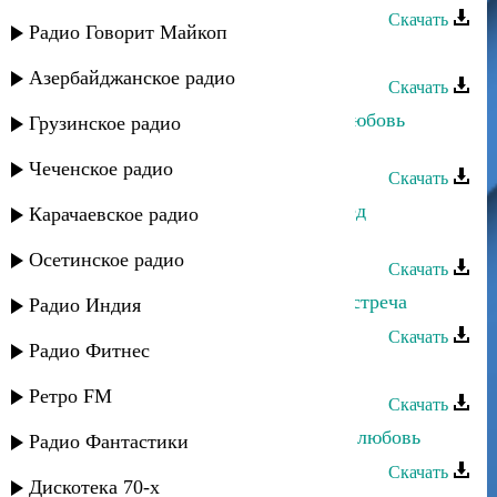
Скачать
Радио Говорит Майкоп
Асланбек Идрисов - Аварка
Азербайджанское радио
Скачать
Машидат и Асланбек Идрисов - Любовь
Грузинское радио
живет
Чеченское радио
Скачать
Асланбек Идрисов,Ханчик и Ахмед
Карачаевское радио
Шахназаров - Друзья
Осетинское радио
Скачать
Машидат и Асланбек Идрисов - Встреча
Радио Индия
Скачать
Радио Фитнес
Асланбек Идрисов - Марьям
Ретро FM
Скачать
Асланбек Идрисов - Придуманная любовь
Радио Фантастики
Скачать
Дискотека 70-х