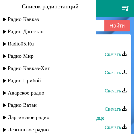
Список радиостанций
асланбек идрисов - чубарю
Радио Кавказ
Радио Дагестан
Radio05.Ru
Асланбек Идрисов - Чубарю
Скачать
Радио Мир
Асланбек Идрисов - Только твой
Радио Кавказ-Хит
Скачать
Радио Прибой
Асланбек Идрисов - Ищу тебя
Скачать
Аварское радио
Асланбек Идрисов - Мама
Радио Ватан
Скачать
Даргинское радио
Асланбек Идрисов - Ты в моем сердце
Скачать
Лезгинское радио