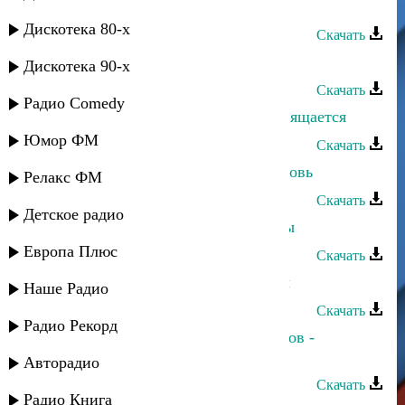
Асланбек Идрисов - Грезы любви
Дискотека 80-х
Скачать
Асланбек Идрисов - Марьям
Дискотека 90-х
Скачать
Радио Comedy
Асланбек Идрисов - Аварцам посвящается
Юмор ФМ
Скачать
Асланбек Идрисов - Красивая любовь
Релакс ФМ
Скачать
Детское радио
Асланбек Идрисов - Цветок Мечты
Европа Плюс
Скачать
Асланбек Идрисов - Цветок мечты
Наше Радио
Скачать
Радио Рекорд
Руслан Гасанов и Асланбек Идрисов -
Наставление
Авторадио
Скачать
Радио Книга