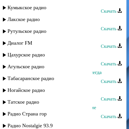
Shami - Ангел-хранитель
Кумыкское радио
Скачать
Лакское радио
Асият Муслимова - Молодые
Скачать
Рутульское радио
Асият Муслимова - Где же ты
Диалог FM
Скачать
Цахурское радио
Асият Муслимова - Смысл любви
Скачать
Агульское радио
Асият Муслимова - Я с тобой навсегда
Табасаранское радио
Скачать
Аслан Идрисов - Ангел красоты
Ногайское радио
Скачать
Татское радио
Загидат Муслимова - Воспоминание
Радио Страна гор
Скачать
Загидат Муслимова - Эйсана
Радио Nostalgie 93.9