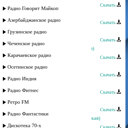
Скачать
Радио Говорит Майкоп
Парадайс - Люблю тебя, мой ангел
Азербайджанское радио
Скачать
Расул Османов - Асият
Грузинское радио
Скачать
Чеченское радио
Бахтияр Кантаев - Асият (ЦIорская)
Карачаевское радио
Скачать
Меседу Омарова - Мой ангел
Осетинское радио
Скачать
Радио Индия
Загидат Муслимова - Шинанай
Радио Фитнес
Скачать
Загидат Муслимова - Чаргудай
Ретро FM
Скачать
Радио Фантастики
Загидат Муслимова - Сарил (аварская)
Дискотека 70-х
Скачать