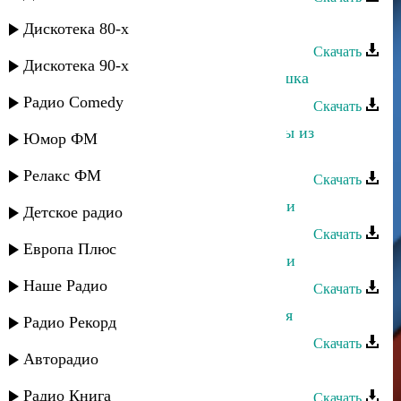
Лаура Алиева - Ангел
Дискотека 80-х
Скачать
Дискотека 90-х
Загидат Муслимова - Ах, эта девушка
Радио Comedy
Скачать
Загидат Муслимова и Зарипат - Мы из
Юмор ФМ
Хосреха
Релакс ФМ
Скачать
Загидат Муслимова - Цветок любви
Детское радио
Скачать
Европа Плюс
Загидат Муслимова - Родник любви
Наше Радио
Скачать
Асият Кумратова - Радостная песня
Радио Рекорд
Скачать
Авторадио
Эльдар Моллаев - Ангел сна
Радио Книга
Скачать