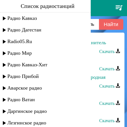
Список радиостанций
асият муслимова - мой ангел-
хранитель
Радио Кавказ
Радио Дагестан
Radio05.Ru
Асият Муслимова - Мой ангел-хранитель
Скачать
Радио Мир
Асият Муслимова - Молю о тебе
Радио Кавказ-Хит
Скачать
Радио Прибой
Асият Муслимова - Аштынская народная
Скачать
Аварское радио
Асият Муслимова - Верю в тебя
Радио Ватан
Скачать
Даргинское радио
Асият Муслимова - Встреча
Скачать
Лезгинское радио