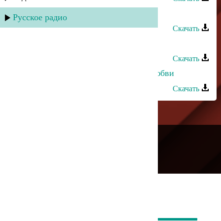
Руслан Рамазанов - Аромат любви
Русское радио
Скачать
Марат Джакавов - Горечь любви
Скачать
Марианна Курлинская - Стихия любви
Скачать
---
Русское радио