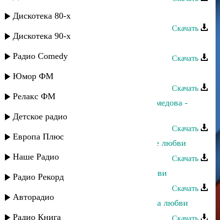
Зухра Меджидова - Радуга любви
Дискотека 80-х
Скачать
Дискотека 90-х
Руслан Гасанов - Сила любви
Радио Comedy
Скачать
Эльдар Далгатов - Город Любви
Юмор ФМ
Скачать
Релакс ФМ
Зарема Магомедова и Макка Магомедова -
Айсберг любви
Детское радио
Скачать
Европа Плюс
Джамал Джамалов - Воспоминание любви
Наше Радио
Скачать
Ульзана Максудова - Причина любви
Радио Рекорд
Скачать
Авторадио
Ульзана Максудова - Разбитая чаша любви
Радио Книга
Скачать