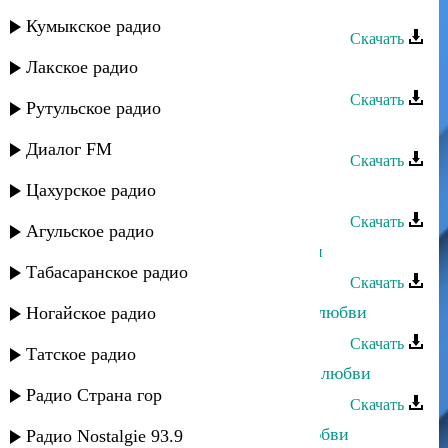
Ирада Асварова - Огонь любви
Кумыкское радио
Скачать
Лакское радио
Руслан Гасанов - Сила любви
Скачать
Рутульское радио
Азнаур - Вопреки любви
Диалог FM
Скачать
Цахурское радио
Саид Шабанов - Высота любви
Скачать
Агульское радио
Нурулла Раджабов - Дерево Любви
Табасаранское радио
Скачать
Тамерлан Хункенханов - История любви
Ногайское радио
Скачать
Татское радио
Мисрина Магомедова - Лекарство любви
Радио Страна гор
Скачать
Дагмара Ибрагимова - 100 слов любви
Радио Nostalgie 93.9