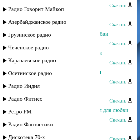
Скачать
Радио Говорит Майкоп
Рустам Ахмедханов - Раны любви
Азербайджанское радио
Скачать
Ильяс Абдурахманов - Чувства любви
Грузинское радио
Скачать
Чеченское радио
Хава Газахова - Нет сильнее любви
Карачаевское радио
Скачать
Нариман Курашев - Бальзам любви
Осетинское радио
Скачать
Радио Индия
Асадула Бахтанов - Крик любви
Радио Фитнес
Скачать
Хизри Хирамагомедов - Рожденная для любви
Ретро FM
Скачать
Радио Фантастики
Нурулла Раджабов - Огонь любви
Дискотека 70-х
Скачать