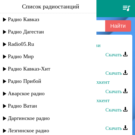
Список радиостанций
асият джамалутдинова - сад
любви
Радио Кавказ
Радио Дагестан
Radio05.Ru
Асият Джамалутдинова - Сад любви
Скачать
Радио Мир
Асият Муслимова - Смысл любви
Радио Кавказ-Хит
Скачать
Радио Прибой
Асият Джамалутдинова - Карабудахкент
Скачать
Аварское радио
Асият Джамалутдинова - Карабудахкент
Радио Ватан
Скачать
Даргинское радио
Салимат Гаджиева - Врата любви
Скачать
Лезгинское радио